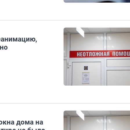
реанимацию,
ино
окна дома на