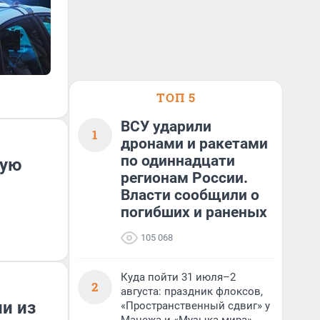
ТОП 5
ВСУ ударили
1
дронами и ракетами
по одиннадцати
ную
регионам России.
Власти сообщили о
погибших и раненых
105 068
Куда пойти 31 июля–2
2
августа: праздник флоксов,
ли из
«Пространственный сдвиг» у