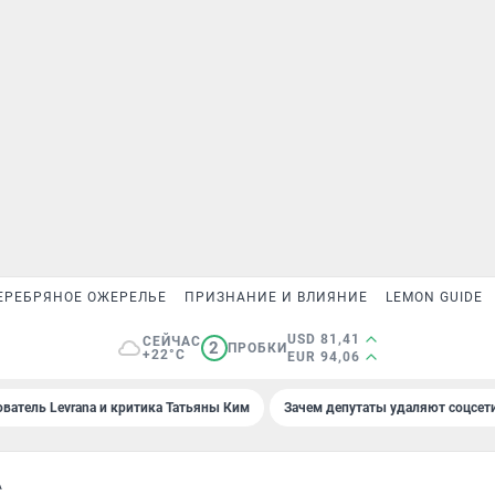
ЕРЕБРЯНОЕ ОЖЕРЕЛЬЕ
ПРИЗНАНИЕ И ВЛИЯНИЕ
LEMON GUIDE
USD 81,41
СЕЙЧАС
2
ПРОБКИ
+22°C
EUR 94,06
ователь Levrana и критика Татьяны Ким
Зачем депутаты удаляют соцсет
А