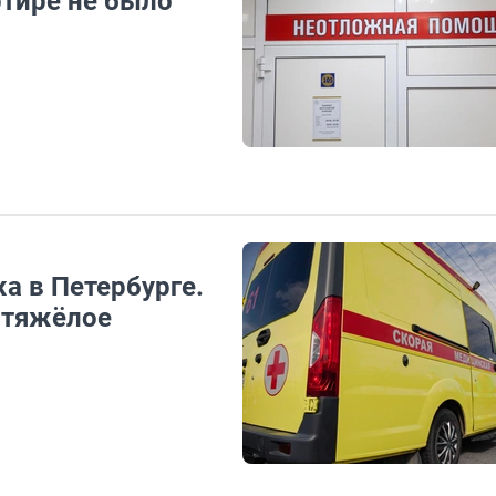
ртире не было
жа в Петербурге.
 тяжёлое