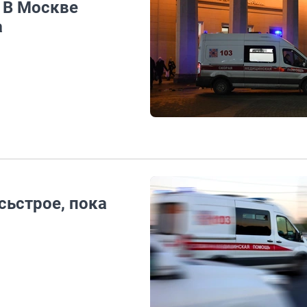
. В Москве
а
сьстрое, пока