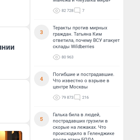
Манежа и «Музыка мира»
82 728
7
Теракты против мирных
3
граждан. Татьяна Ким
ответила, почему ВСУ атакует
янии
склады Wildberries
80 963
Погибшие и пострадавшие.
4
Что известно о взрыве в
центре Москвы
79 873
216
Галька била в людей,
5
пострадавших грузили в
скорые на лежаках. Что
происходило в Геленджике
после атаки БПЛА