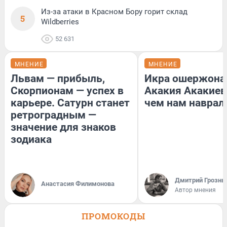
Из-за атаки в Красном Бору горит склад
5
Wildberries
52 631
МНЕНИЕ
МНЕНИЕ
Львам — прибыль,
Икра ошержона
Скорпионам — успех в
Акакия Акакиев
карьере. Сатурн станет
чем нам наврал
ретроградным —
значение для знаков
зодиака
Дмитрий Грозны
Анастасия Филимонова
Автор мнения
ПРОМОКОДЫ