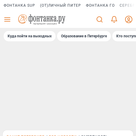
ФОНТАНКА SUP
(ОТ)ЛИЧНЫЙ ПИТЕР
ФОНТАНКА ГО
СЕРЕБР
Куда пойти на выходных
Образование в Петербурге
Кто поступ