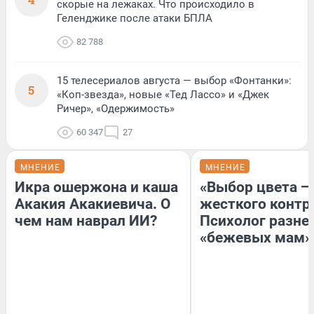
скорые на лежаках. Что происходило в
Геленджике после атаки БПЛА
82 788
15 телесериалов августа — выбор «Фонтанки»:
5
«Коп-звезда», новые «Тед Лассо» и «Джек
Ричер», «Одержимость»
60 347
27
МНЕНИЕ
МНЕНИЕ
Икра ошержона и каша
«Выбор цвета —
Акакия Акакиевича. О
жесткого контр
чем нам наврал ИИ?
Психолог разне
«бежевых мам»