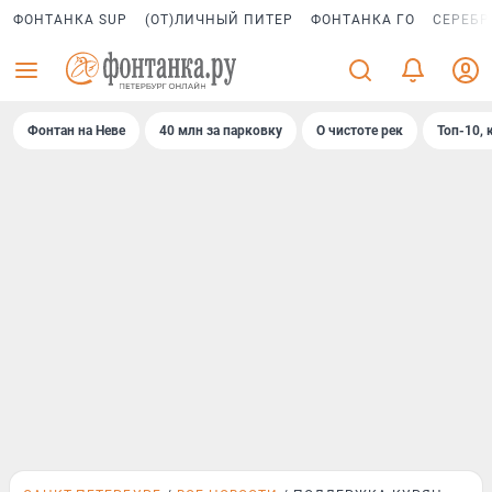
ФОНТАНКА SUP
(ОТ)ЛИЧНЫЙ ПИТЕР
ФОНТАНКА ГО
СЕРЕБР
Фонтан на Неве
40 млн за парковку
О чистоте рек
Топ-10, 