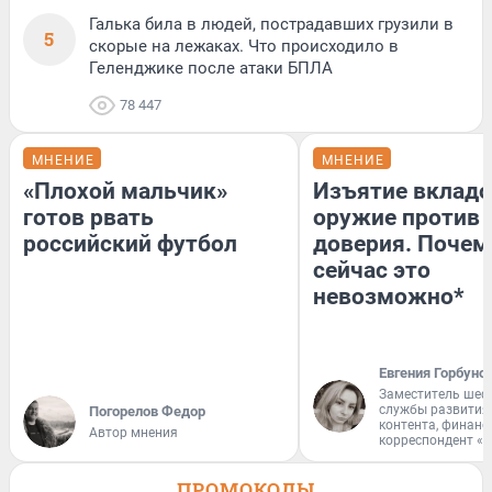
Галька била в людей, пострадавших грузили в
5
скорые на лежаках. Что происходило в
Геленджике после атаки БПЛА
78 447
МНЕНИЕ
МНЕНИЕ
«Плохой мальчик»
Изъятие вкладо
готов рвать
оружие против
российский футбол
доверия. Почем
сейчас это
невозможно*
Евгения Горбуно
Заместитель шеф
службы развития
Погорелов Федор
контента, финан
Автор мнения
корреспондент «
ПРОМОКОДЫ