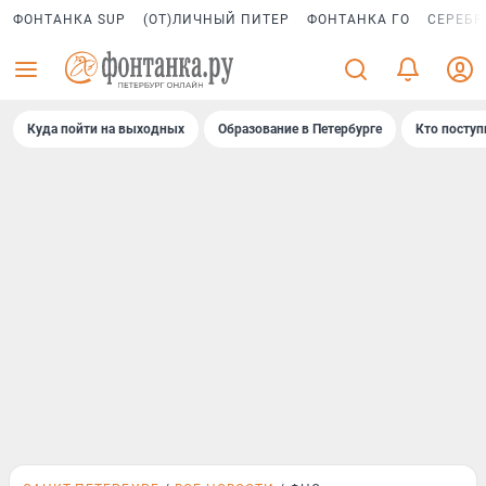
ФОНТАНКА SUP
(ОТ)ЛИЧНЫЙ ПИТЕР
ФОНТАНКА ГО
СЕРЕБР
Куда пойти на выходных
Образование в Петербурге
Кто поступ