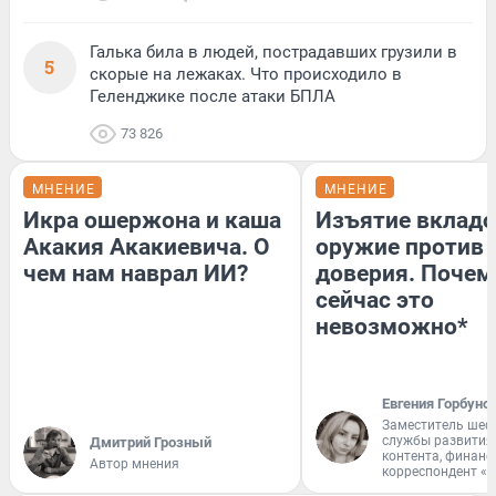
Галька била в людей, пострадавших грузили в
5
скорые на лежаках. Что происходило в
Геленджике после атаки БПЛА
73 826
МНЕНИЕ
МНЕНИЕ
Икра ошержона и каша
Изъятие вкладо
Акакия Акакиевича. О
оружие против
чем нам наврал ИИ?
доверия. Почем
сейчас это
невозможно*
Евгения Горбуно
Заместитель шеф
службы развития
Дмитрий Грозный
контента, финан
Автор мнения
корреспондент «