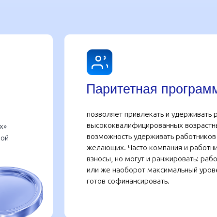
Паритетная программа
позволяет привлекать и удерживать разных специали
высококвалифицированных возрастных либо молоды
возможность удерживать работников в компании. П
желающих. Часто компания и работник вносят на п
взносы, но могут и ранжировать: работодатель, на
или же наоборот максимальный уровень взноса (3-5
готов софинансировать.
«Интересно, что современная молодежь испытыв
поводу своего будущего и начинает думать о на
раньше, чем их родители. Недавно мы встречали
Российского экономического университета им. Г.