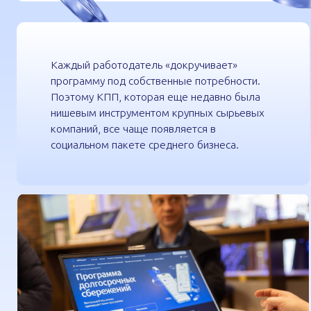
Сейчас у предприятий по всей стране две схожие тенденции
труда в России становится все больше работников предпенс
их число возросло на 30%. Для таких работников важна не т
чувство защищенности.С другой стороны, компаниям нужно 
молодежь, у которой свои ценности. Это баланс между карь