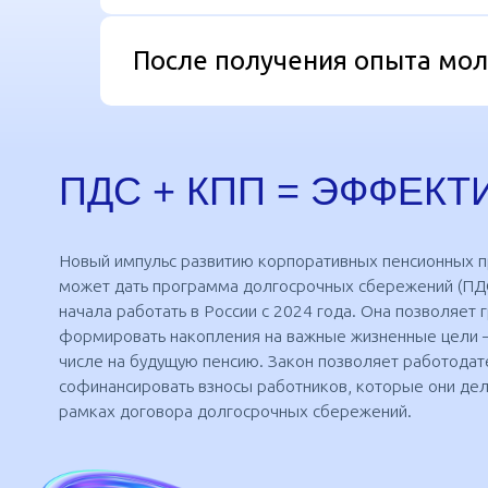
рамках договора долгосрочных сбережений.
После получения опыта мол
Среди ключевых преимуществ программы долгосрочных
сбережений — государственное софинансирование взносов,
повышенный налоговый вычет, возможность перевести в
программу ранее сформированные пенсионные накопления 
системе ОПС, а также гибкие условия получения средств. И 
эти возможности можно объединить с корпоративными
пенсионными программами.