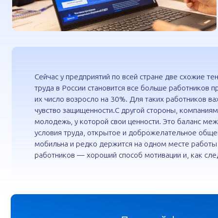
условия труда, открытое и доброжелательное общение вн
мобильна и редко держится на одном месте работы больше
работников — хороший способ мотивации и, как следствие,
Полезный факт
почти
60%
Согласно совместному опросу hh
часть премии на формирование 
сбережений, в том числе с помо
работников
КАК ЭТО РАБОТАЕТ?