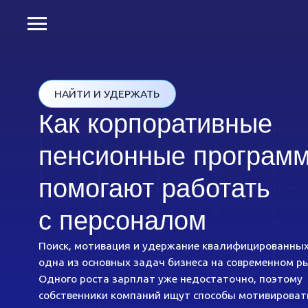
НАЙТИ И УДЕРЖАТЬ
Как корпоративные
пенсионные программы
помогают работать
с персоналом
Поиск, мотивация и удержание квалифицированных кадр
одна из основных задач бизнеса на современном рынке тр
Одного роста зарплат уже недостаточно, поэтому
собственники компаний ищут способы мотивировать
и выстраивать долгосрочные отношения с командой. Оди
из способов этого достичь — корпоративные пенсионные
программы. Рассказываем, как они работают, как их настр