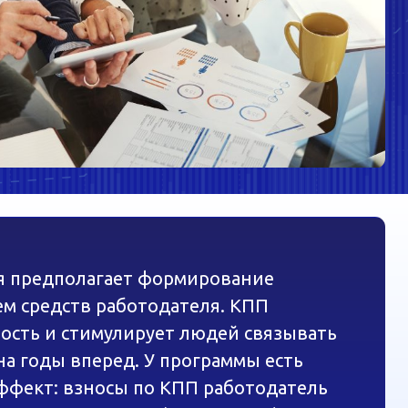
агает формирование
 работодателя. КПП
имулирует людей связывать
еред. У программы есть
осы по КПП работодатель
 труда (12% от ФОТ), что
 нагрузку и экономить