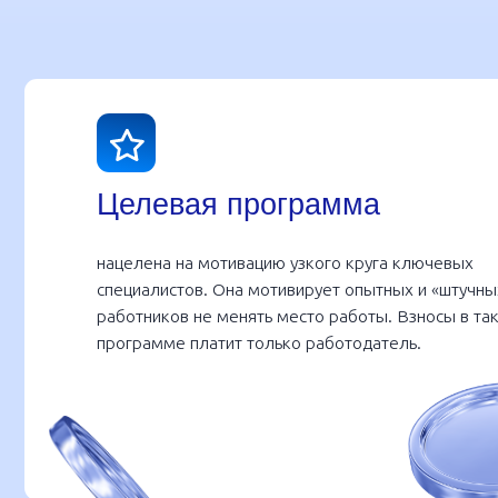
Целевая программа
нацелена на мотивацию узкого круга ключевых
специалистов. Она мотивирует опытных и «штучных»
работников не менять место работы. Взносы в такой
программе платит только работодатель.
Каждый работодатель «докручивает»
программу под собственные потребности.
Поэтому КПП, которая еще недавно была
нишевым инструментом крупных сырьевых
компаний, все чаще появляется в
социальном пакете среднего бизнеса.