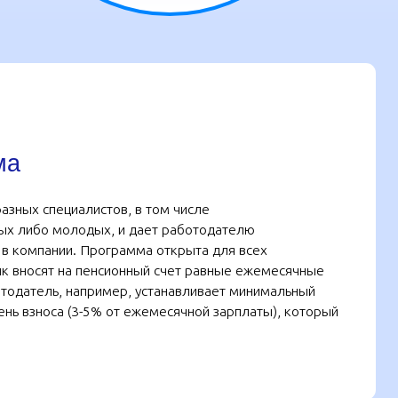
стов, в том числе
х, и дает работодателю
рограмма открыта для всех
енсионный счет равные ежемесячные
пример, устанавливает минимальный
% от ежемесячной зарплаты), который
ает беспокойство по
коплениях гораздо
сь со студентами
 В. Плеханова. Они