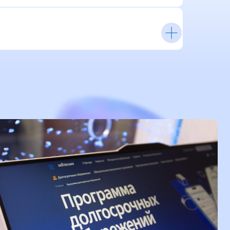
х сбережений
мму дает возможность
капитал. Во-первых,
т уже три стороны:
отник компании.
величивается быстрее.
воего рода «страховкой»