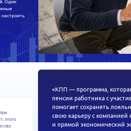
«КПП — программа, которая предпол
пенсии работника с участием средств
помогает сохранять лояльность и ст
свою карьеру с компанией на годы вп
о
и прямой экономический эффект: взн
,
может учитывать в расходах на оплату
позволяет оптимизировать налоговую
на страховых взносах».