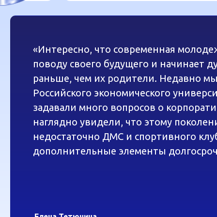
задавали много вопросов о корпоративных пен
наглядно увидели, что этому поколению будущи
недостаточно ДМС и спортивного клуба в соцпак
дополнительные элементы долгосрочной мотив
Елена Тетюнина
Генеральный директор НПФ Эволюция
. С одной стороны, на рынке
ионного возраста. В 2025 году
олько стабильность, но и
привлекать на работу
ерой и личной жизнью, гибкие