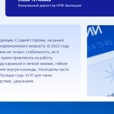
утри команды. Молодежь часто
 года. КПП для таких
 удержания.
.ru и НПФ ЭВОЛЮЦИЯ, почти 60% работников в возрасте от 18 до 
будущей пенсии. Предложить молодым работникам помощь в прир
щью КПП, —значит, дать ощущение заботы.