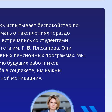
сионных программах. Мы
х работников
ете, им нужны
ации».