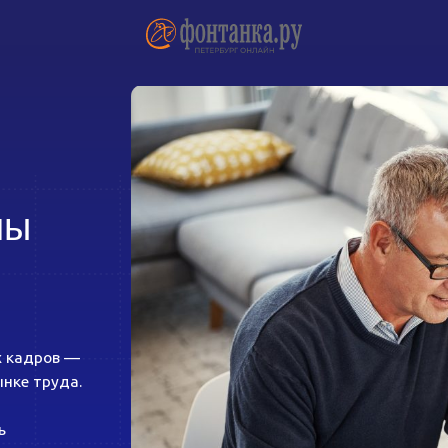
ов —
уда.
н
оить