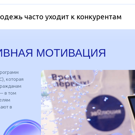
одежь часто уходит к конкурентам
«Интеграция программы долгосрочны
в корпоративную пенсионную програ
работнику эффективно формировать 
в
все
в формировании накоплений участвую
работодатель, государство и сам раб
Финансовая подушка в таком случае у
Кроме того, сбережения становятся с