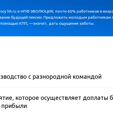
ВНАЯ МОТИВАЦИЯ
зводство с разнородной командой
м
рая
нам
тие, которое осуществляет доплаты 
й прибыли