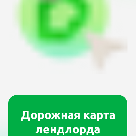
здоровались, а когда выезжали — убрали
квартиру так, что все сверкало.
Совет
от Домклик:
Если вы в хороших отношениях
с соседями, познакомьте с ними
и ваших будущих жильцов. Это тоже
«воспитывает» квартиросъёмщиков.
Также оставьте ваш контактный номер
соседям на случай форс-мажора. И,
конечно, будет нелишней надежная
защита для лендлорда.