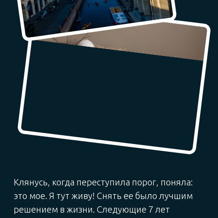
Ущерб имуществу
и нестабильный доход,
когда жильцы
задерживают платежи
Легальная аренда снимает все эти
риски, но раньше требовала
самостоятельных отношений
с государственными органами
и умения разбираться в юридических
и налоговых тонкостях. Теперь
Домклик помогает и консультирует
на каждом из этапов.
Что умеет этот сервис — смотрите
здесь.
СМОТРЕТЬ