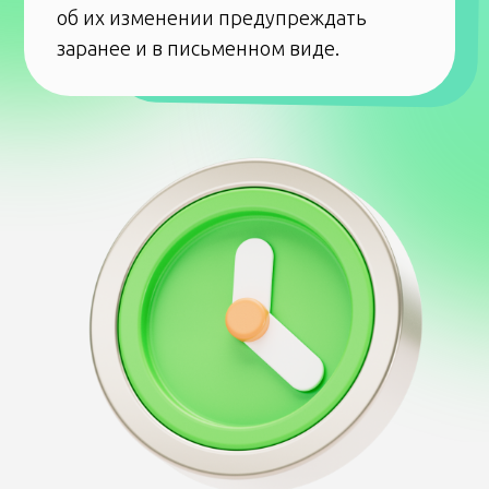
Мы, конечно, ее нашли: коммуналку
в историческом центре. Все нужное
оказалось близко, но это были и все
достоинства. В марте в помещении было
ужасно холодно, ветер завывал из щелей,
а пол скрипел так, будто вот-вот провалится.
И тогда же я впервые увидела ванну
на кухне: кто-то из соседей суп варит, а ты за
шторкой моешься. Но и это ничего: я человек
спокойный, еще не то видала. Но кухня была
огромная, а ванна стояла рядом с окном.
И если ты не обледенел в комнате,
то покрылся инеем, пока мыл голову.