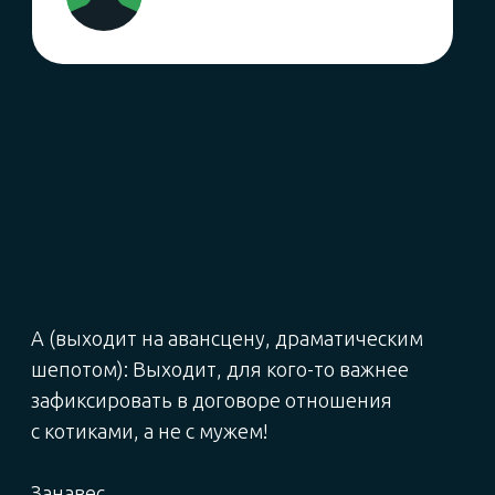
ИСТОРИЯ КЛАРЫ:
«На кухне варят
суп — и тут же ты за
шторкой моешься»