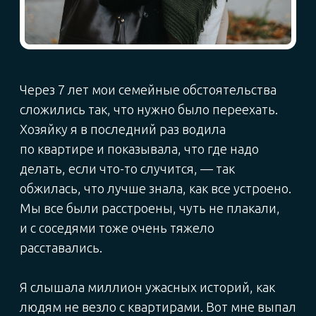
ИСТОРИЯ ЕКАТЕРИНЫ:
«Петербург —
город контрастов»
Когда мы сдавали квартиру, съемщиками
оказалась молодая пара. Они приехали,
посмотрели, всех все устроило. Составили
договор, подписали, ребята заселились.
Казалось бы, что могло пойти не так?
Мы успокоились, несколько месяцев
не приезжали. Деньги нам переводили
исправно — и вроде бы все было в порядке.
Но тут выяснились плюсы подъезда, где все
друг друга знают: нам позвонили соседи
и сообщили, что в квартире моих бабушки
и дедушки теперь веселятся так, что мешают
спать.