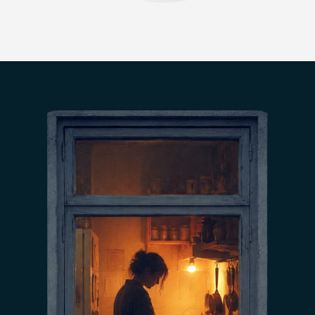
Я спросила друзей, которые мне эту квартиру
«сосватали»: мол, вы чего мне не сказали?
А они мне ответили: нормально же все, кухня
вот со своей плитой, все близко, санузел
всегда в порядке и тараканов нет. А
я в Сибири своей привыкла, что батареи
всегда раскалены, например.
Конечно, если бы я тогда выбирала