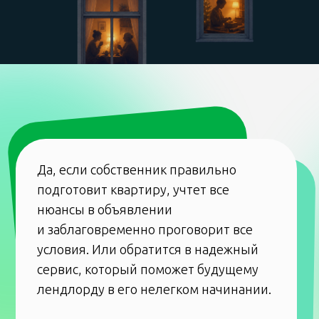
сервис, который поможет будущему
лендлорду в его нелегком начинании.
Вместе с сервисом «Домклик»
мы публикуем рассказы наших
читателей о съеме и сдаче квартир,
а заодно даем практические советы,
как можно было избежать такой
ситуации, обезопасить себя
и не ввести в заблуждение
арендатора.