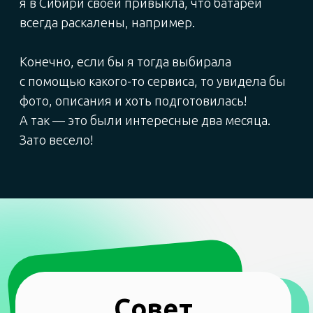
Ко мне приходили многие мои друзья,
разные звезды, очень серьезные люди —
и я их всех кормила. В квартире всегда
прекрасно пахло едой и вообще было очень
чисто, энергетически в том числе.
А самое главное — у меня сложились
совершенно невероятные отношения
с хозяевами квартиры. Когда у меня что-то
случалось, ломалось, отключали свет, они
всегда брали трубку, всегда приезжали.
Я знала: это люди, которые меня в беде
не бросят. И мне кажется, что они сыграли
большую роль в становлении меня как
спокойного, самостоятельного, взрослого
человека. А на новогодние праздники
мы обменивались подарками, и всегда мне
хозяйка дарила симпатичные игрушки,
которые сама делала, — они до сих пор
у меня.