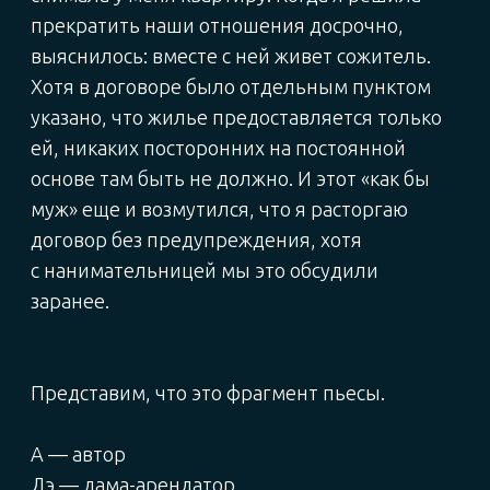
сказала?
А:
Про кошку — да!
эМ:
Вот видите!
А (выходит на авансцену, драматическим
шепотом): Выходит, для кого-то важнее