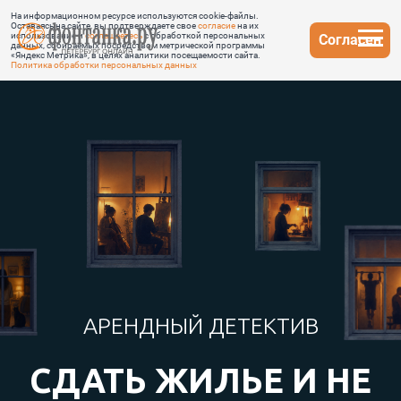
На информационном ресурсе используются cookie-файлы.
Оставаясь на сайте, вы подтверждаете свое
согласие
на их
использование и
соглашаетесь
с обработкой персональных
Согласен
данных, собираемых посредством метрической программы
«Яндекс Метрика», в целях аналитики посещаемости сайта.
Политика обработки персональных данных
АРЕНДНЫЙ ДЕТЕКТИВ
СДАТЬ ЖИЛЬЕ И НЕ
ПОПАСТЬ В
ИСТОРИЮ
Сдача или съем квартиры может стать
источником бесконечных баек: страшных или