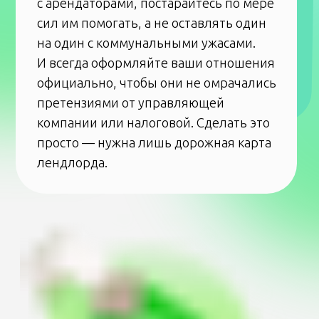
В квартире был полный разгром — даже
мебель разбита. Ну конечно: там же каждый
вечер гости и шумные вечеринки.
Совет
от Домклик:
В подобных случаях рекомендуем
фиксировать состояние квартиры
до заселения, чтобы избежать споров
при выезде.
Бывает и хороший опыт сдачи квартиры:
после беспокойных арендаторов въехала
культурная и благополучная семья. И вот
у них чистота всегда была идеальная, они
всегда были очень вежливыми, со всеми