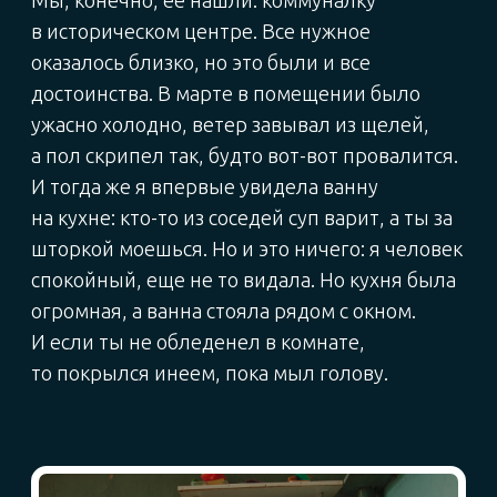
Однажды я почувствовала, что мне жизненно
необходимо жить в центре. Параметры
квартиры были очень четкими, поэтому
поиски оказались долгими: полгода ездила
на просмотры — и ничего не нравилось!
Я уже почти отчаялась, но мой тогдашний
любимый мужчина сказал: мол,
не переживай, твоя квартира непременно
найдется — просто зайдешь и поймешь, что
это она.
И тут как раз появилась в объявлениях
квартира на Казанской. На первый просмотр
не явился агент — вроде бы не понял
договоренности. И я, вопреки собственным
правилам не общаться с необязательными
людьми, договорилась на вторую встречу.