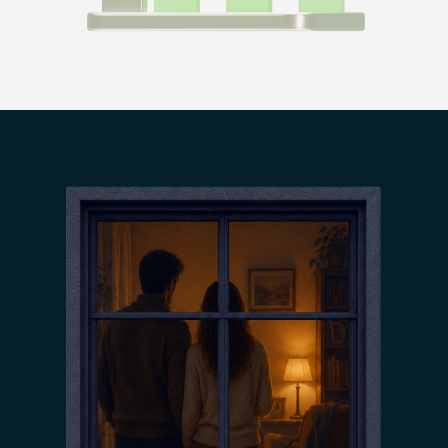
ИСТОРИЯ ДАРЬИ:
Весь мир театр, но
котики важнее
Внезапно возник спор с дамой, которая
снимала у меня квартиру. Когда я решила
прекратить наши отношения досрочно,
выяснилось: вместе с ней живет сожитель.
Хотя в договоре было отдельным пунктом
указано, что жилье предоставляется только
ей, никаких посторонних на постоянной
основе там быть не должно. И этот «как бы
муж» еще и возмутился, что я расторгаю
договор без предупреждения, хотя
с нанимательницей мы это обсудили
заранее.
Представим, что это фрагмент пьесы.
А — автор
Дэ — дама-арендатор