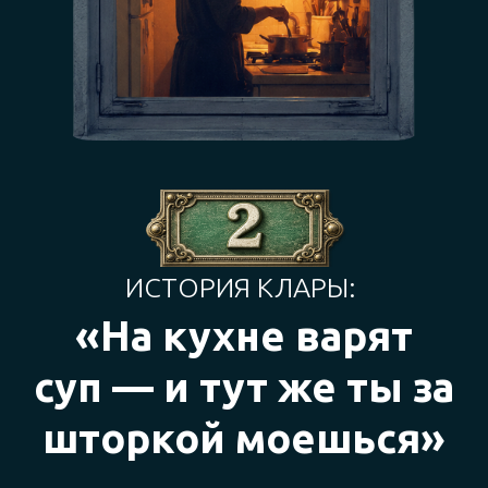
с помощью какого-то сервиса, то увидела бы
фото, описания и хоть подготовилась!
А так — это были интересные два месяца.
Зато весело!
Совет
от Домклик:
Если вы не хотите, чтобы
потенциальный арендатор при
просмотре упал в обморок, потому что
оказался морально не готов,
подготовьте помещение к показам
заранее: мелкий ремонт, базовая
уборка, проверка техники. Сделайте