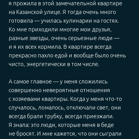
Алексей Лейпи, директор
департамента «Домклик» Сбербанка:
— Спрос на аренду жилья остаётся высоким,
но многие собственники сдают квартиры
неофициально, опасаясь налоговой
отчётности и сложностей с оформлением
договоров. Наш сервис помогает владельцу
недвижимости легализовать доход,
застраховать квартиру, проверить жильца
и получать платежи без задержек. Услуга для
собственника бесплатная.