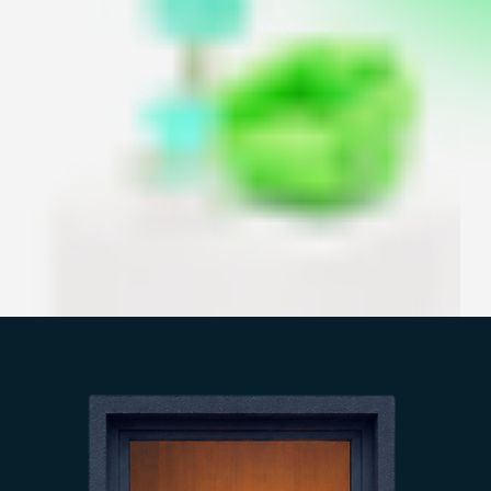
счастливый случай, но я ждала полгода,
чтобы случилось это невероятное
совпадение всех со всеми.
Совет
от Домклик:
Если вы хотите, чтобы у вас были
такие теплые отношения
с арендаторами, постарайтесь по мере
сил им помогать, а не оставлять один
на один с коммунальными ужасами.
И всегда оформляйте ваши отношения
официально, чтобы они не омрачались
претензиями от управляющей
компании или налоговой. Сделать это