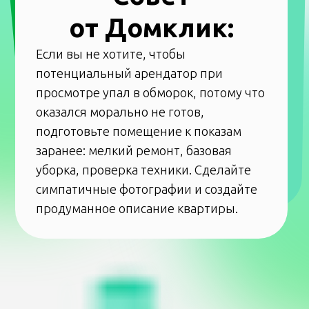
Через 7 лет мои семейные обстоятельства
сложились так, что нужно было переехать.
Хозяйку я в последний раз водила
по квартире и показывала, что где надо
делать, если что-то случится, — так
обжилась, что лучше знала, как все устроено.
Мы все были расстроены, чуть не плакали,
и с соседями тоже очень тяжело
расставались.
Я слышала миллион ужасных историй, как
людям не везло с квартирами. Вот мне выпал