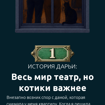
эМ — ее гражданский муж
А:
Постойте! Ведь Дэ тоже
нарушила условия договора!
Она подписала договор, что
будет жить одна, а оказалось,
что в квартире проживают
двое!
эМ:
Ужель вы думали, что
взрослая женщина будет
жить отдельно от мужа?
А:
Но при заключении
договора Дэ сказала мне, что
вдова!
эМ.:
Мало ли, что она ВАМ
сказала! Про кошку же