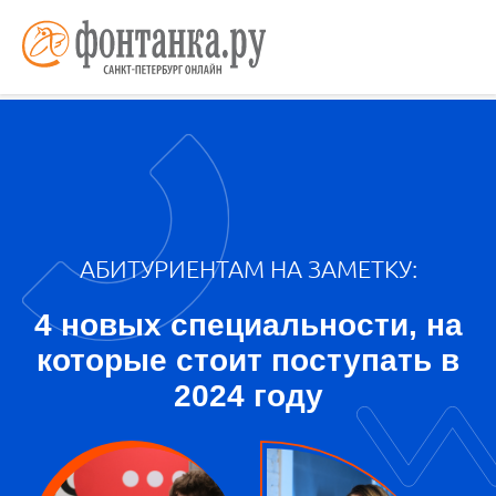
На информационном ресурсе используются cookie-файлы.
Оставаясь на сайте, вы подтверждаете свое
согласие
на их
использование и
соглашаетесь
с обработкой персональных
Согласен
данных, собираемых посредством метрической программы
«Яндекс Метрика», в целях аналитики посещаемости сайта.
Политика обработки персональных данных
АБИТУРИЕНТАМ НА ЗАМЕТКУ:
4 новых специальности, на
которые стоит поступать в
2024 году