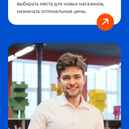
приносил владельцам как можно больше
денег. Это пример той задачи, которую
умеют решать наши выпускники.
Управлении бизнесом
На «
Управлении бизнесом
» есть
математика и аналитика, но с меньшим
упором на программирование.
Бакалавриат ориентирован на практику: в
обучении важную роль будут играть кейсы.
Плюс дисциплины, связанные с
менеджментом и гибкими навыками (soft
skills): управление проектами, решение
стратегических задач, взаимодействие с
командой и т.д. Выпускники будут
занимать управленческие должности и
работать консультантами, помогая
бизнесу становиться эффективнее. А