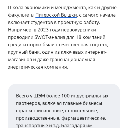
Разумеется, абитуриентам сложно на
этапе поступления точно предугадать,
какую карьеру они в итоге будут строить:
бизнес-аналитика или руководителя
проектов, ИТ-консультанта, маркетолога-
аналитика или логиста. Николай советует
выбирать то, что больше нравится прямо
сейчас.
Если говорить о новых программах,
«Аналитика в экономике» подойдет тем,
кому по душе математика, «Бизнес-
информатика» — для тех, кого
привлекает стык между информатикой и
бизнесом, а «Управление бизнесом» —
для тех, кому нравится