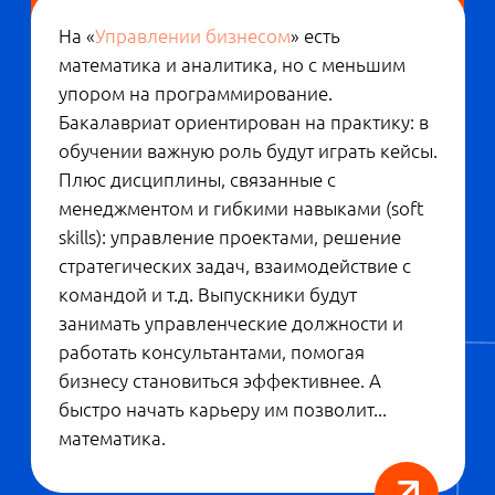
программист не знает, из чего состоит и
как функционирует коммерческое
предприятие. Поэтому ему довольно
сложно понять, какой софт необходим
бизнесу. Новая образовательная
программа восполняет этот пробел, давая
студентам не только большой объем
информатики, высшей математики и
программирования, но и знания из
области экономики и менеджмента.