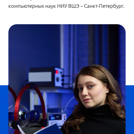
— К нам на факультет поступают очень
одаренные абитуриенты, проходной балл
обычно — около 300 и больше, —
отмечает
. — Многие из
Михаил Мухин
них — олимпиадники, которые уже
проявили себя и понимают, что им
интересно: спортивное
программирование, математика или
машинное обучение. Ребята
целенаправленно выбирают наш
факультет, потому что знают: тут классное
образование и много индустриальных