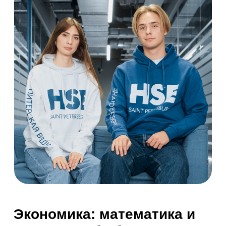
Если десять лет назад экономистов еще можно
было считать гуманитариями, то сегодня
бизнесу нужны сотрудники с сильными
техническими навыками (hard skills). И в
образовании, которое им требуется, ключевую
роль играют математика и информатика.
Следуя этому тренду, Школа экономики и
менеджмента НИУ ВШЭ – Санкт-Петербург в
2024 году запустила три новых бакалавриата.
Аналитика
в экономике
Программа
«Аналитика в экономике»
готовит специалистов, умеющих
принимать решения на основе больших