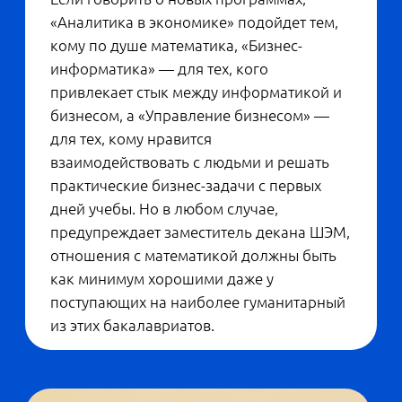
но и языки описания аппаратной части
(Hardware Description Languages) — в
первую очередь Verilog. Его часто
используют в телеком-оборудовании, —
рассказывает
,
Михаил Саламатов
руководитель отдела развития
образовательных программ компании
YADRO. — Также важно изучить основы
аналогово-цифрового преобразования,
чтобы переводить физические сигналы в
нули и единицы, с которыми работают
компьютеры. Обязательно будет
дисциплина, которую в мои студенческие
годы называли «Системы массового
обслуживания». Ведь каждая базовая
станция — этот как раз такая система,
которая одновременно работает с
огромным количеством мобильных
устройств. И, конечно, мы понимаем
значение дополнительных предметов,
нужных в любой области: например,
английского языка.