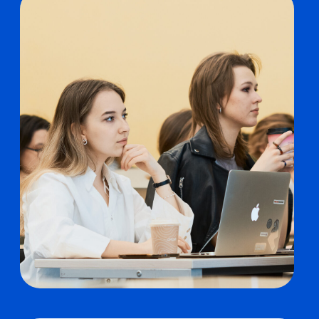
Быть умным — это модно
Будущие бакалавры программы
«Компьютерные технологии, системы и
с первого курса участвуют в выполнении
сети»
проектов совместно с экспертами компании-
партнера. Сначала — более простых учебных,
позже — более сложных, научных или
прикладных. Это общая практика всей
Питерской Вышки.