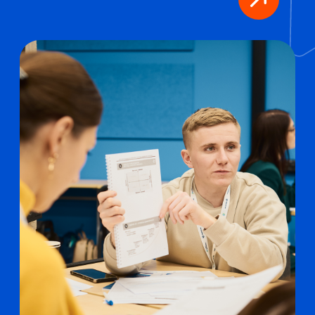
В ШЭМ — на «охоту за
головами»
Школа экономики и менеджмента, как и другие
факультеты
Питерской Вышки
, с самого начала
включает студентов в проектную работу.
Например, в 2023 году первокурсники
проводили SWOT-анализ для 18 компаний,
среди которых были отечественная соцсеть,