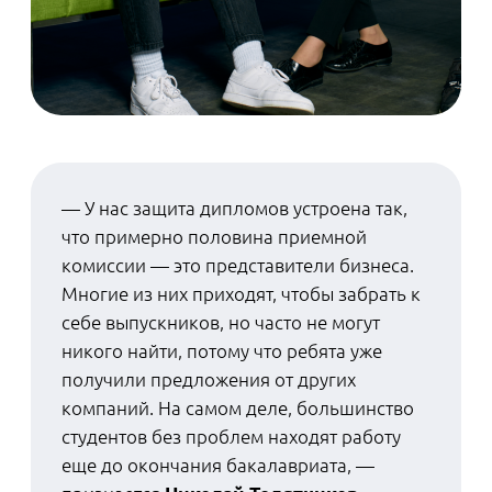
сотрудники, которые одновременно
разбираются в языках программирования и
знают толк в «железе» — и умеют соединить
первое со вторым. И с 2024 года их будут
готовить в рамках бакалавриата
«Компьютерные
технологии, системы и сети»
, запущенного
Школой физико-математических и
компьютерных наук НИУ ВШЭ – Санкт-Петербург.