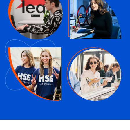
Хорошее вузовское образование
меняется вместе с рынком труда, чтобы
выпускники знали и умели именно то, что
нужно работодателям. Такому принципу
всегда следует Питерская Вышка (НИУ
ВШЭ — Санкт-Петербург) — и с этого года
запускает четыре новых бакалавриата:
три программы по экономике и одну IT-
специальность. Рассказываем, чему
обучают на этих программах и кому они
подойдут.