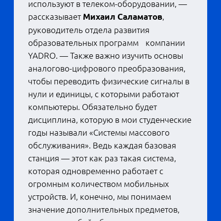
Как эпоха ИТ меняет высшее
образование, наглядно показывают
цифры, недавно обнародованные
НИУ ВШЭ. На сегодня в университете
со словом «экономика» в названии
самое востребованное
направление... «Компьютерные
науки и инженерия»: здесь на
программах бакалавриата,
специалитета и магистратуры учатся
12 682 человека. На втором месте —
«Креативные индустрии» с 9328
обучающихся и только на третьем —
«Экономика» с 7902 студентами. По
статистике вуза, в 2023 году было на
86% больше выпускников программ
по компьютерным наукам и