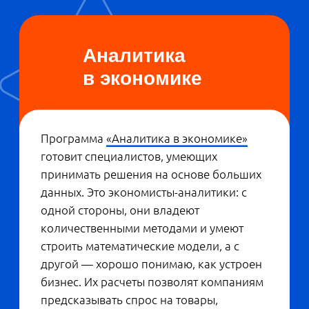
Николай Телятников, заместитель декана
Школы экономики и менеджмента (ШЭМ)
— Недавно нам поступил запрос на
студенческий проект от таксопарка, у
которого примерно тысяча машин, —
делится
,
Николай Телятников
заместитель декана Школы экономики и
менеджмента (ШЭМ). — Как выстроить его
работу, чтобы получать максимум
прибыли? Что лучше — предложить
водителям систему оплаты труда с
мотивацией или просто отдать им
автомобили в аренду? Учитывая число
машин и количество смен, мы получили
довольно много комбинаций.
Необходимо разработать модели и
оптимизировать их так, чтобы таксопарк