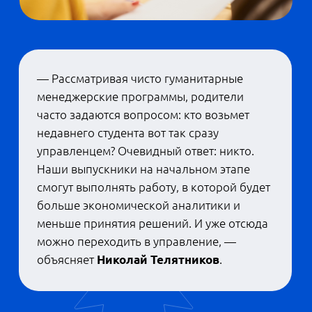
крупный банк, один из ключевых интернет-
магазинов и даже транснациональная
энергетическая компания.
Всего у ШЭМ более 100 индустриальных
партнеров, включая главные бизнесы
страны: финансовые, строительные,
производственные, фармацевтические,
транспортные и т.д. Благодаря им
курсовыми и дипломными работами
становятся практические исследования и
разработки, решающие реальные задачи
бизнеса.