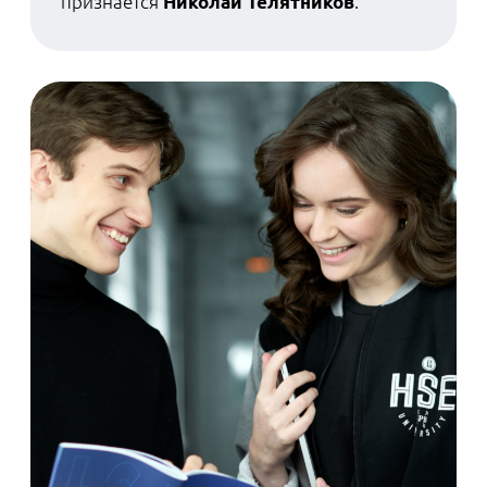
Индустриальный партнер новой
программы — компания YADRO, ведущий
российский разработчик и
производитель серверов, систем
хранения данных, оборудования для
сетей связи LTE, 5G и будущих поколений.
Компания работает над созданием
полностью отечественной базовой
станции — той самой «вышки», которая
приносит интернет и голосовой сигнал в
наши смартфоны.
Разработка ПО для базовых станций
требует знаний и умений, которым
обычно в ИТ-образовании уделяют мало
внимания. Здесь необходимы
специалисты с подготовкой на стыке
программирования, инженерии и
физики.