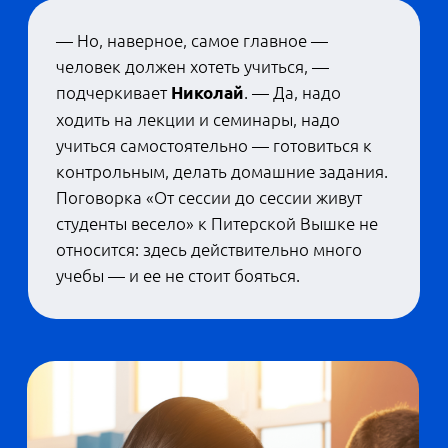
Михаил Мухин, декан Школы физико-
математических и компьютерных наук
НИУ ВШЭ — Санкт-Петербург
.
— Студенты получают опыт, вовлекаются в
рабочий процесс и понимают, для чего
они это делают. Соответственно, к моменту
выпуска у них есть хорошие навыки и
представление, чем они хотели бы
заниматься и в какой профессии, —
объясняет
, декан
Михаил Мухин
Школы