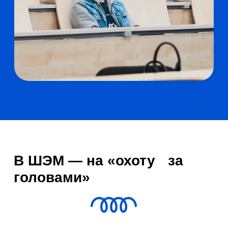
себе выпускников, но часто не могут
никого найти, потому что ребята уже
получили предложения от других
компаний. На самом деле, большинство
студентов без проблем находят работу
еще до окончания бакалавриата, —
признается
.
Николай Телятников