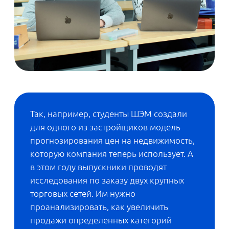
— Но, наверное, самое главное —
человек должен хотеть учиться, —
подчеркивает
. — Да, надо
Николай
ходить на лекции и семинары, надо
учиться самостоятельно — готовиться к
контрольным, делать домашние задания.
Поговорка «От сессии до сессии живут
студенты весело» к Питерской Вышке не
относится: здесь действительно много
учебы — и ее не стоит бояться.