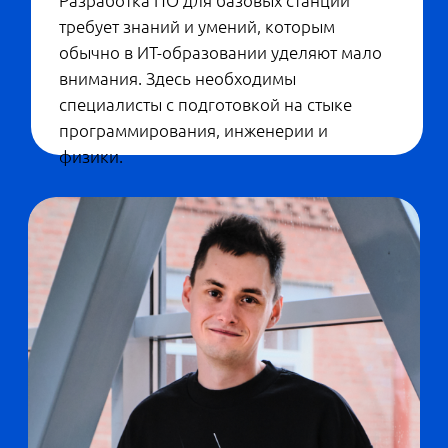
— Студенты нашего бакалавриата
интересуются математикой,
программированием, физикой, —
добавляет
. — Но им
Михаил Саламатов
также важно понимать, что работа в
телекоме — это участие в глобальных
проектах, суперамбициозные задачи и
причастность к созданию технологий,
которыми каждый день будут
пользоваться миллионы людей. Телеком
— это одна из самых инновационных,
востребованных и одновременно сложных
с точки зрения разработки отраслей, это
своего рода «элитный клуб».