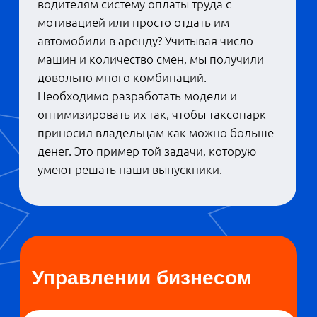
— Рассматривая чисто гуманитарные
менеджерские программы, родители
часто задаются вопросом: кто возьмет
недавнего студента вот так сразу
управленцем? Очевидный ответ: никто.
Наши выпускники на начальном этапе
смогут выполнять работу, в которой будет
больше экономической аналитики и
меньше принятия решений. И уже отсюда
можно переходить в управление, —
объясняет
.
Николай Телятников
Бизнес-информатика
Бакалавров специальности
«Бизнес-
информатика»
можно назвать
айтишниками для бизнеса. Их задача —
проектировать и внедрять ПО, которое
используется внутри компаний. Обычный