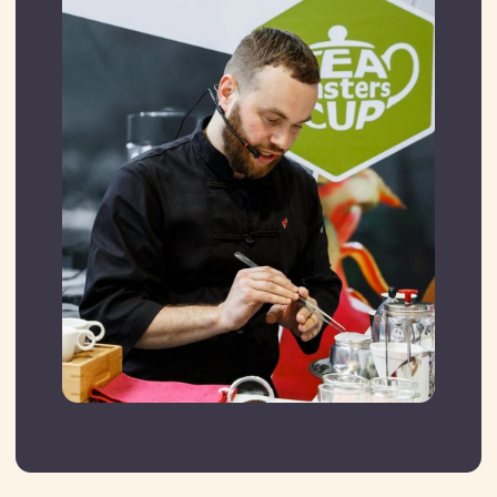
— Даунсайзинг, то есть недолив в
стандартную упаковку, влечет за собой
перерасход упаковки и затраты на
логистику. К примеру, вы заказываете
коробку, которая вмещает 12 пачек
молока по 1000 мл. Одна такая коробка
содержит 12 литров. Но если в каждой
пачке вместо литра будет по 900 мл, то
по итогу вы получаете только 10,8
литра. Это не очень заметно для
покупателя, который приобретает
только бутылку молока для семьи. Но
когда речь идет о крупных заказах для
кофеен, то здесь уже ощутимые потери
в деньгах для бизнеса. Ведь стоимость
упаковки и логистики одинаковая вне
зависимости от того, будет ли в
бутылках/пачках налито 900 мл или
1000 мл.