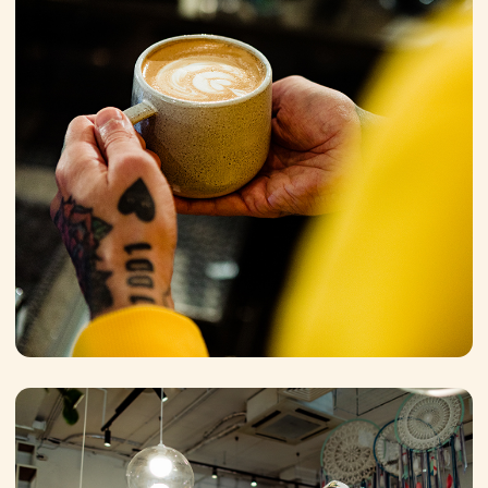
Молоко для
идеального капучино
Профессиональная линейка молока
российского производства «ЭкоНива
Professional Line» разработана специально для
кафе и ресторанов. За что его все чаще
выбирают отельеры?