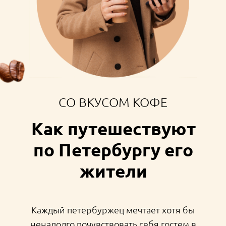
СО ВКУСОМ КОФЕ
Как путешествуют
по Петербургу его
жители
Каждый петербуржец мечтает хотя бы
ненадолго почувствовать себя гостем в
собственном городе. Проснуться утром в
отеле и устроить настоящее приключение на
весь день, заново открывая любимые места.
После чашки капучино, конечно.
Среди ваших коллег и друзей
наверняка есть те, кто вечером
пятницы запросто могут отправиться не
в свой спальный район, а в