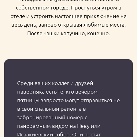
забронированный номер с
панорамным видом на Неву или
Исаакиевский собор. Они постят
атмосферные фотографии и получают
удивленные комментарии
подписчиков: «Ты где?!» К понедельнику
возвращаются домой отдохнувшими —
словно из отпуска.
Моду на туризм выходного дня