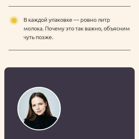
Андрей Рочев, бренд-бар-менеджер
«Комплекс-Бар Невский»
— Мы работаем с молоком «ЭкоНива
Professional Line» давно и сделали такой
выбор осознанно. Стабильно высокое
качество, сладкий сливочный вкус, с
которым капучино становится «как
жемчуг по бархату», а также
повышенное содержание белка в
молоке позволяют бренду идти в ногу с
кофейными тенденциями. Еще одним
весомым плюсом можно считать
честный литр. Для профессионалов,
которые закупают молоко для кофеен,
ресторанов и отелей, простраивать
технологические карты и рассчитывать
расход литровых пачек гораздо проще,
чем тех, в которых 875 или 920 мл.