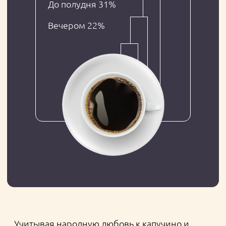
Андрей Рочев, бренд-бар-менеджер
«Комплекс-Бар Невский»
— Идеальный капучино — это, во-
первых, правильная текстура. С мягкой,
шелковистой пеной, состоящей из
«миллиона» микропузырьков и не
оседающей больше 20 минут. Во-
вторых, температура в 55–65 °С, при
которой молоко сохраняет сладость. И