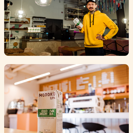
В качестве сырья используется только
молоко высшего сорта.
Сбалансированный рацион коров на
собственных фермах обеспечивает
чистый состав, натуральный вкус и
максимальную пользу всех
ингредиентов.
Продукт отличается повышенным
содержанием натурального молочного
белка — не менее 3,2 г на 100 г молока.
Именно он дает плотную стойкую пену,
которая не осядет, пока официант
разносит напитки.