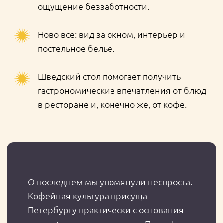
Что посетители просят
добавить у бариста?
Сахар 34%
Сливки 33%
Пряности 25%
Когда жители мегаполиса
пьют утренний напиток?