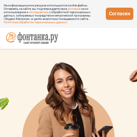
На информационном ресурсе используются cookie-файлы.
Оставаясь на сайте, вы подтверждаете свое
согласие
на их
использование и
соглашаетесь
с обработкой персональных
Согласен
данных, собираемых посредством метрической программы
«Яндекс Метрика», в целях аналитики посещаемости сайта.
Политика обработки персональных данных