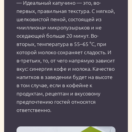
Тем, кто только знакомятся с линейкой,
помогут в выборе два вопроса
производителю. На них отвечает
Екатерина Дюрр
, заместитель
руководителя управления маркетинга
«ЭкоНива-Продукты питания».
Во сколько обойдется отелю
покупка качественного молока?
— Молоко «ЭкоНива» находится в
ценовом сегменте «средний/выше
среднего». Если заведение решит
перейти на более дорогое и
качественное молоко, то в перерасчете
на кружку капучино удорожание
составит всего несколько рублей.
Как «честный литр» молока
поможет сэкономить бизнесу?