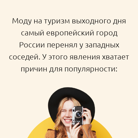
Новые впечатления близко — не нужны
ни переезд, ни перелет.
Можно не брать отпуск, сменив
обстановку на субботу и воскресенье.
Выходные в отеле дарят особое
ощущение беззаботности.
Ново все: вид за окном, интерьер и
постельное белье.
Шведский стол помогает получить
гастрономические впечатления от блюд
в ресторане и, конечно же, от кофе.
О последнем мы упомянули неспроста.
Кофейная культура присуща
Петербургу практически с основания