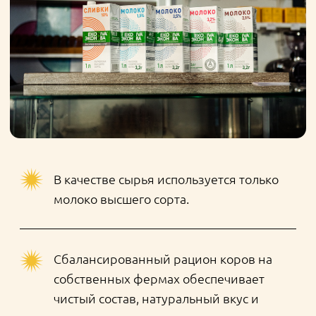
отрасли продукт, важно вести прямую
коммуникацию с профессиональными
бариста, слышать их проблемы и помогать в
решении. В таком взаимодействии родился
совершенно новый проект: уникальная шкала
сочетания молока и кофе — «Колесо вкусов
капучино». Она позволяет к кофейному зерну,
в зависимости от его вида и степени обжарки,
подобрать в пару один из 12 видов молока
бренда (пастеризованное и
ультрапастеризованное с разной степенью
жирности, топленое и органическое). Сделано
это специально для того, чтобы помочь
наиболее полно раскрыть вкус и аромат
кофейного напитка.
Словом, у российского производителя есть
возможность создавать молоко с
необходимыми параметрами. И давать
рекомендации по его использованию с учетом
происхождения и степени обжарки
кофейного зерна, на котором работают