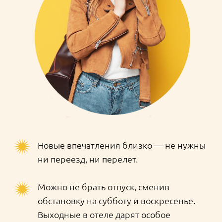
города: она ведет начало от Петра I.
Выпить бодрящего напитка в Северной
столице стало так же обязательно, как
посмотреть разведение мостов или
встретить восход на набережной.
Какой кофе предпочитают
петербуржцы?
Капучино 56%*
Латте 38%
Эспрессо 32%