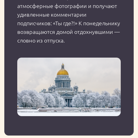
самый европейский город
России перенял у западных
соседей. У этого явления хватает
причин для популярности: