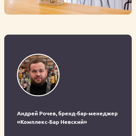
Высокое качество молока продлевает
жизнь суперавтоматических кофемашин
и неизменно радует гурманов.
В каждой упаковке — ровно литр
молока. Почему это так важно, объясним
чуть позже.