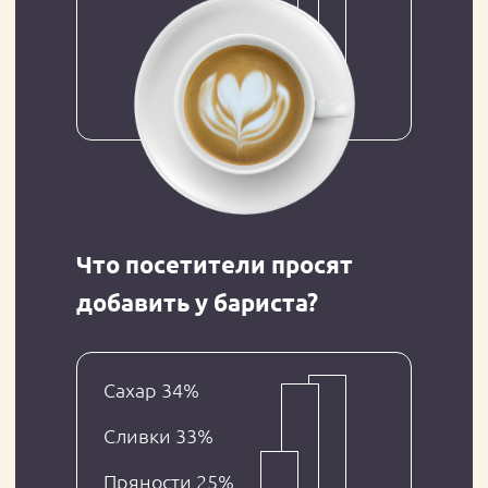
знают: вкус этих напитков зависит не только
от вида кофейных зерен, но, прежде всего, от
молока. Впрочем, качество ингредиентов
важно и для эстетического эффекта — мы про
латте-арт. Чтобы создать из белой пенки и
кофе сложные узоры, нужно четко соблюдать
пропорции. Только высокое содержание
белка в напитке обеспечит глянцевую,
эластичную и устойчивую пену.