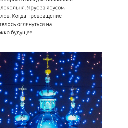
локольня. Ярус за ярусом
олов. Когда превращение
телось оглянуться на
окко будущее