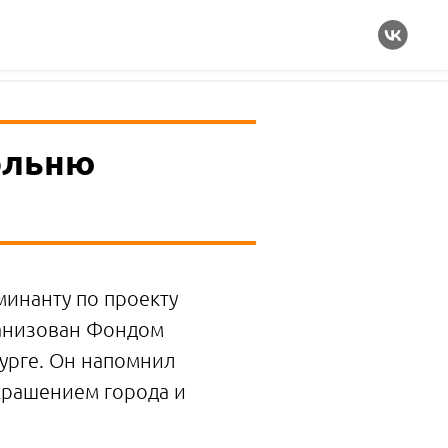
ольню
минанту по проекту
ганизован Фондом
урге. Он напомнил
крашением города и