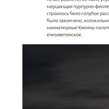
мерцающая пурпурно-фиолето
строилось бело-голубое рас
было закончено, колокольня
миниатюрные Кикины палаты,
елизаветинское.