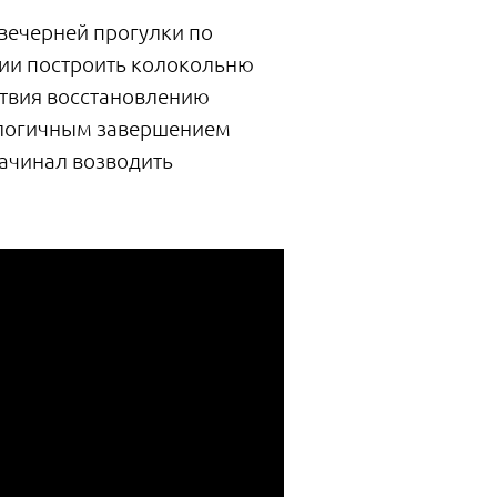
вечерней прогулки по
нии построить колокольню
ствия восстановлению
ы логичным завершением
начинал возводить