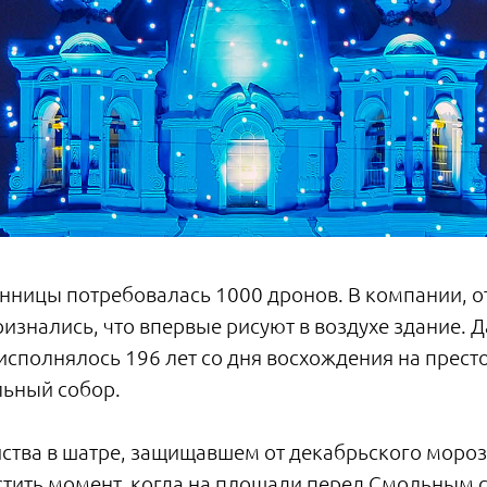
онницы потребовалась 1000 дронов. В компании, о
знались, что впервые рисуют в воздухе здание. Д
 исполнялось 196 лет со дня восхождения на прест
льный собор.
ства в шатре, защищавшем от декабрьского мороза.
устить момент, когда на площади перед Смольным 