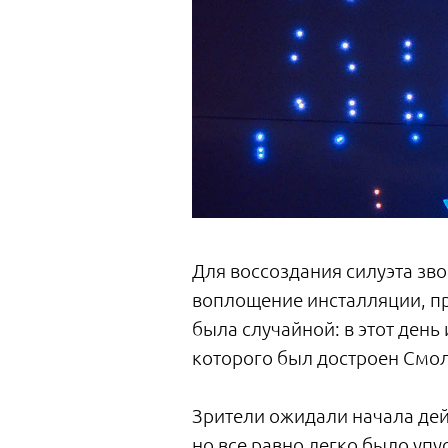
Для воссоздания силуэта зв
воплощение инсталляции, при
была случайной: в этот день
которого был достроен Смо
Зрители ожидали начала дей
но все равно легко было уп