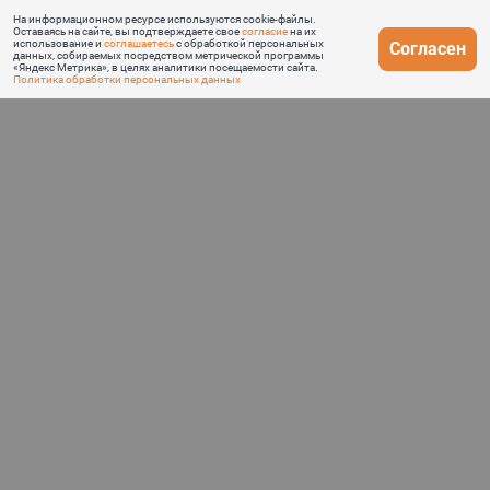
На информационном ресурсе используются cookie-файлы.
Оставаясь на сайте, вы подтверждаете свое
согласие
на их
использование и
соглашаетесь
с обработкой персональных
Согласен
данных, собираемых посредством метрической программы
«Яндекс Метрика», в целях аналитики посещаемости сайта.
Политика обработки персональных данных