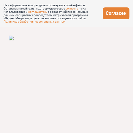
На информационном ресурсе используются cookie-файлы.
Оставаясь на сайте, вы подтверждаете свое
согласие
на их
использование и
соглашаетесь
с обработкой персональных
Согласен
данных, собираемых посредством метрической программы
«Яндекс Метрика», в целях аналитики посещаемости сайта.
Политика обработки персональных данных