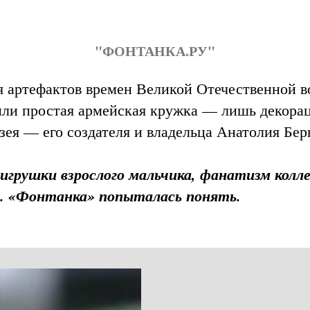
"ФОНТАНКА.РУ"
ия артефактов времен Великой Отечественной 
или простая армейская кружка — лишь декора
узея — его создателя и владельца Анатолия Бе
 игрушки взрослого мальчика, фанатизм колл
... «Фонтанка» попыталась понять.