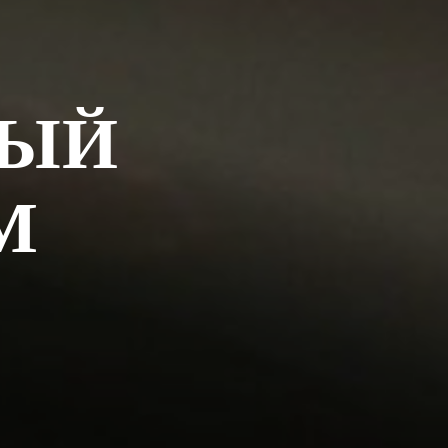
НЫЙ
М