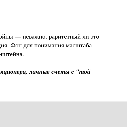
войны — неважно, раритетный ли это
ция. Фон для понимания масштаба
рнштейна.
екционера, личные счеты с "той