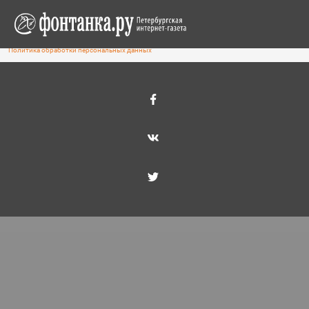
На информационном ресурсе используются cookie-файлы.
Оставаясь на сайте, вы подтверждаете свое
согласие
на их
использование и
соглашаетесь
с обработкой персональных
Согласен
данных, собираемых посредством метрической программы
«Яндекс Метрика», в целях аналитики посещаемости сайта.
Политика обработки персональных данных