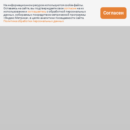
На информационном ресурсе используются cookie-файлы.
Оставаясь на сайте, вы подтверждаете свое
согласие
на их
использование и
соглашаетесь
с обработкой персональных
Согласен
данных, собираемых посредством метрической программы
«Яндекс Метрика», в целях аналитики посещаемости сайта.
Политика обработки персональных данных