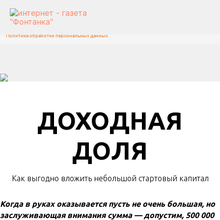
На информационном ресурсе используются cookie-файлы.
Оставаясь на сайте, вы подтверждаете свое
согласие
на их
использование и
соглашаетесь
с обработкой персональных
Согласен
данных, собираемых посредством метрической программы
«Яндекс Метрика», в целях аналитики посещаемости сайта.
Политика обработки персональных данных
ДОХОДНАЯ
ДОЛЯ
Как выгодно вложить небольшой стартовый капитал
Когда в руках оказывается пусть не очень большая, но
заслуживающая внимания сумма — допустим, 500 000