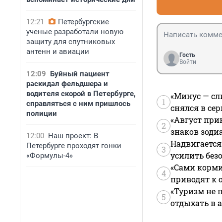
12:21
Петербургские
ученые разработали новую
защиту для спутниковых
антенн и авиации
Гость
Войти
12:09
Буйный пациент
раскидал фельдшера и
водителя скорой в Петербурге,
«Минус — сл
1
справляться с ним пришлось
снялся в се
полиции
«Август при
2
знаков зоди
12:00
Наш проект: В
Надвигается
Петербурге проходят гонки
3
усилить без
«Формулы-4»
«Сами корми
4
приводят к 
«Туризм не 
5
отдыхать в а