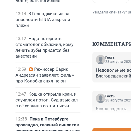
Волге, есть погибшие
Увидели опечатку? В
13:14
В Геленджике из-за
опасности БПЛА закрыли
пляжи
13:12
Надо потерпеть:
КОММЕНТАР
стоматолог объяснил, кому
лечить зубы придется без
анестезии
Гость
28 августа 2025
12:59
Режиссер Сарик
Недовольные все
Андреасян заявляет: фильм
Благовещенский,
про Колобка снял не он
12:47
Кошка открыла кран, и
Гость
случился потоп. Суд взыскал
28 августа 2025
с её хозяина сотни тысяч
Какая радость.
12:33
Пока в Петербурге
прохладно, главный синоптик
вспоминает исторические дни