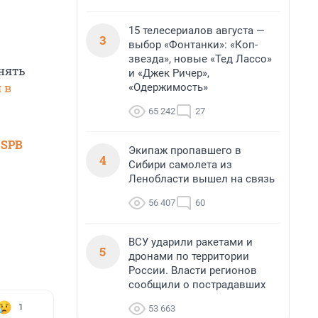
15 телесериалов августа —
3
выбор «Фонтанки»: «Коп-
звезда», новые «Тед Лассо»
нять
и «Джек Ричер»,
 в
«Одержимость»
65 242
27
 SPB
Экипаж пропавшего в
4
Сибири самолета из
Ленобласти вышел на связь
56 407
60
ВСУ ударили ракетами и
5
дронами по территории
России. Власти регионов
сообщили о пострадавших
1
53 663