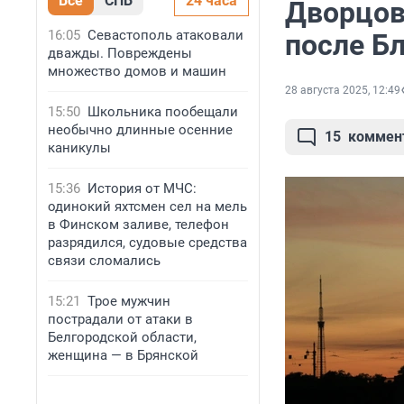
Все
СПБ
24 часа
Дворцов
16:05
Севастополь атаковали
после Б
дважды. Повреждены
множество домов и машин
28 августа 2025, 12:49
15:50
Школьника пообещали
необычно длинные осенние
15
коммен
каникулы
15:36
История от МЧС:
одинокий яхтсмен сел на мель
в Финском заливе, телефон
разрядился, судовые средства
связи сломались
15:21
Трое мужчин
пострадали от атаки в
Белгородской области,
женщина — в Брянской