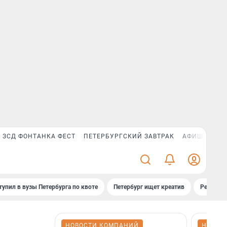
ЗСД ФОНТАНКА ФЕСТ
ПЕТЕРБУРГСКИЙ ЗАВТРАК
АФИША PLUS
тупил в вузы Петербурга по квоте
Петербург ищет креатив
Рейтинги
НОВОСТИ КОМПАНИЙ
НОВОС