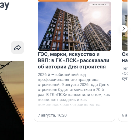
зу
ГЭС, марки, искусство и
Скидка
ВВП: в ГК «ПСК» рассказали
на гот
об истории Дня строителя
Теперь к
«Образцо
2026-й — юбилейный год
купить с
профессионального праздника
строителей. 9 августа 2026 года День
строителя будет отмечаться в 70-й
раз. В ГК «ПСК» напомнили о том, как
появился праздник и как
поменялась роль строительства.
7 августа, 16:20
6 августа,