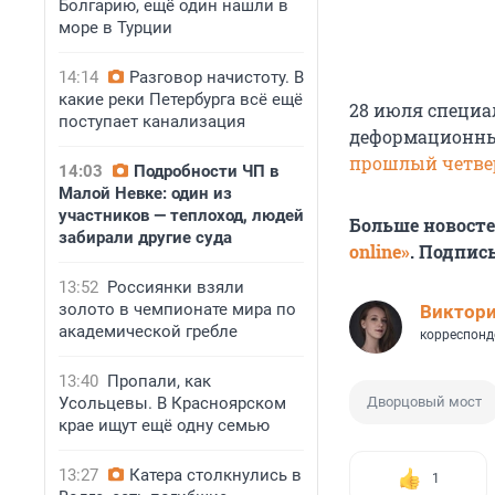
Болгарию, ещё один нашли в
море в Турции
14:14
Разговор начистоту. В
какие реки Петербурга всё ещё
28 июля специа
поступает канализация
деформационны
прошлый четве
14:03
Подробности ЧП в
Малой Невке: один из
участников — теплоход, людей
Больше новост
забирали другие суда
online»
. Подпис
13:52
Россиянки взяли
золото в чемпионате мира по
Виктор
академической гребле
корреспонд
13:40
Пропали, как
Усольцевы. В Красноярском
Дворцовый мост
крае ищут ещё одну семью
13:27
Катера столкнулись в
1