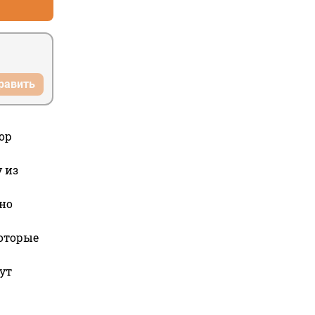
равить
ор
 из
но
которые
ут