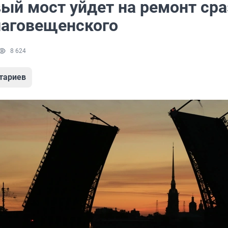
ый мост уйдет на ремонт сра
лаговещенского
8 624
тариев