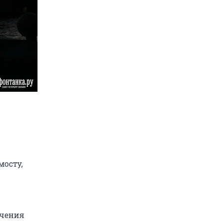
мосту,
ичения