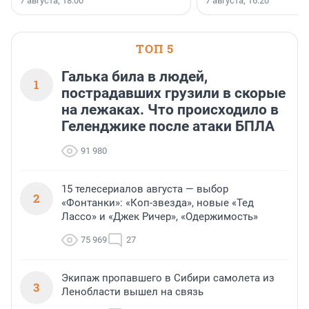
7 августа, 18:00
7 августа, 16:20
поменялась роль строит
ТОП 5
Галька била в людей,
1
пострадавших грузили в скорые
на лежаках. Что происходило в
Геленджике после атаки БПЛА
91 980
15 телесериалов августа — выбор
2
«Фонтанки»: «Коп-звезда», новые «Тед
Лассо» и «Джек Ричер», «Одержимость»
75 969
27
Экипаж пропавшего в Сибири самолета из
3
Ленобласти вышел на связь