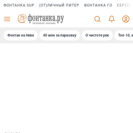
ФОНТАНКА SUP
(ОТ)ЛИЧНЫЙ ПИТЕР
ФОНТАНКА ГО
СЕРЕБР
Фонтан на Неве
40 млн за парковку
О чистоте рек
Топ-10, 