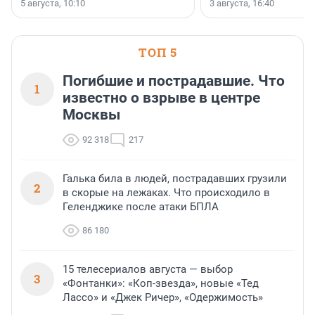
5 августа, 10:10
3 августа, 16:40
инструмент, доступный для многих
предпринимателей. Будь то новый
офис, склад, торговое помещение
или готовый арендный бизнес —
успех сделки зависит от правильного
ТОП 5
выбора объекта и грамотного
финансирования.
Погибшие и пострадавшие. Что
1
известно о взрыве в центре
Москвы
92 318
217
Галька била в людей, пострадавших грузили
2
в скорые на лежаках. Что происходило в
Геленджике после атаки БПЛА
86 180
15 телесериалов августа — выбор
3
«Фонтанки»: «Коп-звезда», новые «Тед
Лассо» и «Джек Ричер», «Одержимость»