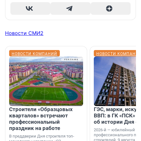
Новости СМИ2
НОВОСТИ КОМПАНИЙ
НОВОСТИ КОМПАНИ
Строители «Образцовых
ГЭС, марки, искус
кварталов» встречают
ВВП: в ГК «ПСК» р
профессиональный
об истории Дня с
праздник на работе
2026-й — юбилейный го
профессионального пр
В преддверии Дня строителя топ-
строителей. 9 августа 2