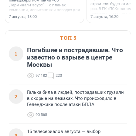
менеджеры компании «СЗ
строителя будет отмечат
„Терминал-Ресурс“ — о планах
раз. В ГК «ПСК» напомни
компании, испытаниях и поводах для
появился праздник и к
осторожного оптимизма.
7 августа, 18:00
7 августа, 16:20
поменялась роль строит
ТОП 5
Погибшие и пострадавшие. Что
1
известно о взрыве в центре
Москвы
97 182
220
Галька била в людей, пострадавших грузили
2
в скорые на лежаках. Что происходило в
Геленджике после атаки БПЛА
90 565
15 телесериалов августа — выбор
3