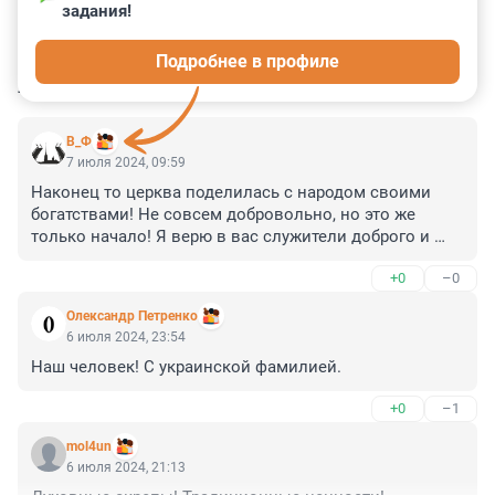
задания!
0
8
0
1
0
Подробнее в профиле
КОММЕНТАРИИ
6
В_Ф
7 июля 2024, 09:59
Наконец то церква поделилась с народом своими 
богатствами! Не совсем добровольно, но это же 
только начало! Я верю в вас служители доброго и 
бескорыстного!
+0
–0
Олександр Петренко
6 июля 2024, 23:54
Наш человек! С украинской фамилией.
+0
–1
mol4un
6 июля 2024, 21:13