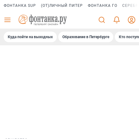
ФОНТАНКА SUP
(ОТ)ЛИЧНЫЙ ПИТЕР
ФОНТАНКА ГО
СЕРЕБР
Куда пойти на выходных
Образование в Петербурге
Кто поступ