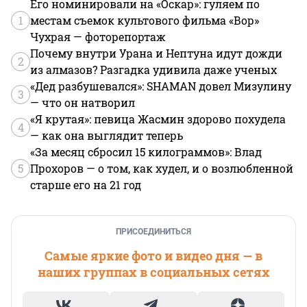
Его номинировали на «Оскар»: гуляем по
1
местам съемок культового фильма «Вор»
Чухрая — фоторепортаж
Почему внутри Урана и Нептуна идут дожди
2
из алмазов? Разгадка удивила даже ученых
«Дед разбушевался»: SHAMAN довел Мизулину
3
— что он натворил
«Я крутая»: певица Жасмин здорово похудела
4
— как она выглядит теперь
«За месяц сбросил 15 килограммов»: Влад
5
Прохоров — о том, как худел, и о возлюбленной
старше его на 21 год
ПРИСОЕДИНИТЬСЯ
Самые яркие фото и видео дня — в
наших группах в социальных сетях