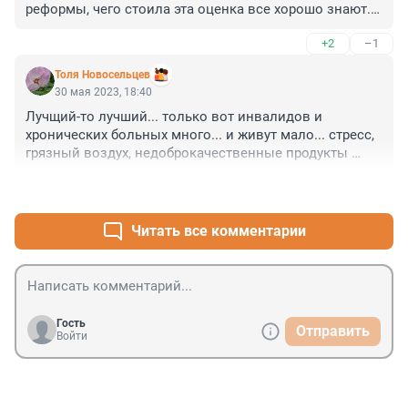
реформы, чего стоила эта оценка все хорошо знают. 
Так что не надо громко вещать о подобных 
+2
–1
результатах, объявленных западными 
"специалистами".
Толя Новосельцев
30 мая 2023, 18:40
Лучщий-то лучший... только вот инвалидов и 
хронических больных много... и живут мало... стресс, 
грязный воздух, недоброкачественные продукты 
питания, плохая экология... а в остальном - отлично!
+3
–0
Читать все комментарии
Гость
Отправить
Войти