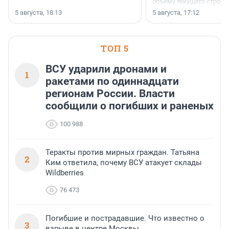
объёму текущего строит
Ленинградской области
5 августа, 18:13
5 августа, 17:12
время компания реализу
185 429 кв. метров жиль
больше, чем в 1 квартал
ТОП 5
ВСУ ударили дронами и
1
ракетами по одиннадцати
регионам России. Власти
сообщили о погибших и раненых
100 988
Теракты против мирных граждан. Татьяна
2
Ким ответила, почему ВСУ атакует склады
Wildberries
76 473
Погибшие и пострадавшие. Что известно о
3
взрыве в центре Москвы