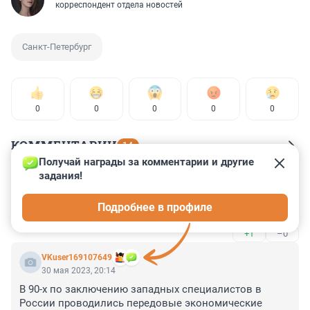
корреспондент отдела новостей
Санкт-Петербург
0
0
0
0
0
КОММЕНТАРИИ
14
Получай награды за комментарии и другие 
задания!
Гость
30 мая 2023, 22:09
Подробнее в профиле
Но нужно и новые набережные развивать
+1
–0
VKuser169107649
30 мая 2023, 20:14
В 90-х по заключению западных специалистов в 
России проводились передовые экономические 