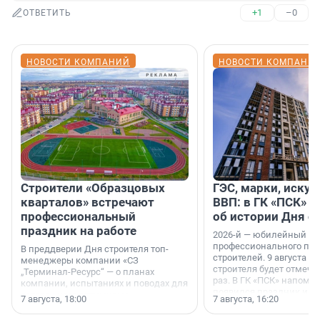
+1
–0
ОТВЕТИТЬ
НОВОСТИ КОМПАНИЙ
НОВОСТИ КОМПАНИ
Строители «Образцовых
ГЭС, марки, искус
кварталов» встречают
ВВП: в ГК «ПСК» р
профессиональный
об истории Дня с
праздник на работе
2026-й — юбилейный го
профессионального пр
В преддверии Дня строителя топ-
строителей. 9 августа 2
менеджеры компании «СЗ
строителя будет отмечат
„Терминал-Ресурс“ — о планах
раз. В ГК «ПСК» напомни
компании, испытаниях и поводах для
появился праздник и к
осторожного оптимизма.
7 августа, 18:00
7 августа, 16:20
поменялась роль строит