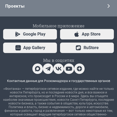
Проекты
Мобильное приложение
Google Play
App Store
App Gallery
RuStore
Мы в соцсетях
Контактные данные для Роскомнадзора и государственных органов
«Фонтанка» — петербургское сетевое издание, где можно найти не только
новости Петербурга, но и последние новости дня, и все важное и
интересное, что происходит в России и в мире. Здесь вы отыщете
наиболее значимые происшествия, новости Санкт-Петербурга, последние
новости бизнеса, а также события в обществе, культуре, искусстве.
Политика и власть, бизнес и недвижимость, дороги и автомобили,
финансы и работа, город и развлечения — вот только некоторые из тем,
которые освещает ведущее петербургское сетевое общественно-