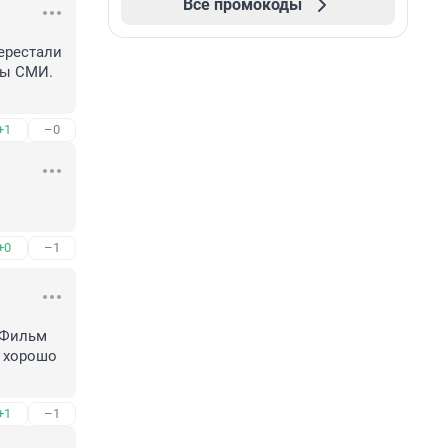
Все промокоды
рестали 
ы СМИ. 

+1
–0
+0
–1
 Фильм 
 хорошо 
+1
–1