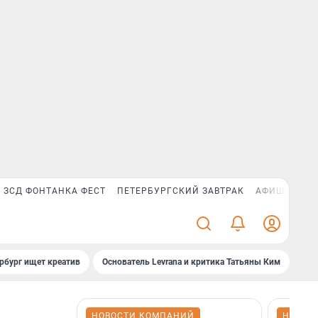
ЗСД ФОНТАНКА ФЕСТ
ПЕТЕРБУРГСКИЙ ЗАВТРАК
АФИША PLUS
рбург ищет креатив
Основатель Levrana и критика Татьяны Ким
Зач
НОВОСТИ КОМПАНИЙ
НОВОС