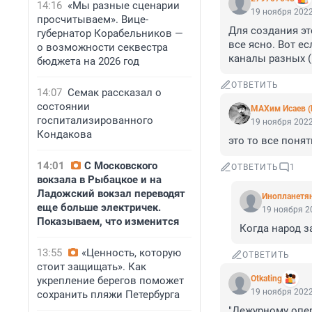
14:16
«Мы разные сценарии
19 ноября 2022
просчитываем». Вице-
Для создания эт
губернатор Корабельников —
все ясно. Вот е
о возможности секвестра
каналы разных (
бюджета на 2026 год
ОТВЕТИТЬ
14:07
Семак рассказал о
состоянии
МАХим Исаев (
госпитализированного
19 ноября 2022
Кондакова
это то все понят
14:01
С Московского
ОТВЕТИТЬ
1
вокзала в Рыбацкое и на
Ладожский вокзал переводят
Инопланетя
еще больше электричек.
19 ноября 20
Показываем, что изменится
Когда народ за
13:55
«Ценность, которую
ОТВЕТИТЬ
стоит защищать». Как
Otkating
укрепление берегов поможет
19 ноября 2022
сохранить пляжи Петербурга
"Дежурному опер