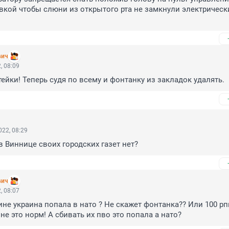
вкой чтобы слюни из открытого рта не замкнули электрически
вич
, 08:09
ейки! Теперь судя по всему и фонтанку из закладок удалять.
22, 08:29
 в Виннице своих городских газет нет?
вич
, 08:07
ине украина попала в нато ? Не скажет фонтанка?? Или 100 рпк
не это норм! А сбивать их пво это попала а нато?