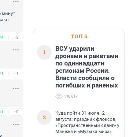
 минут 
ают 
ТОП 5
+4
–2
ВСУ ударили
1
дронами и ракетами
по одиннадцати
регионам России.
+1
–1
Власти сообщили о
погибших и раненых
110 017
+1
–0
Куда пойти 31 июля–2
2
августа: праздник флоксов,
«Пространственный сдвиг» у
Манежа и «Музыка мира»
я 