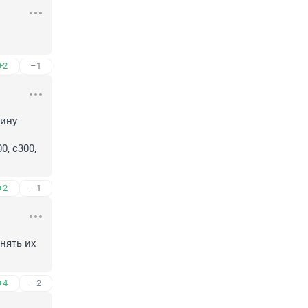
+2
–1
ину 
, с300, 
+2
–1
ять их 
+4
–2