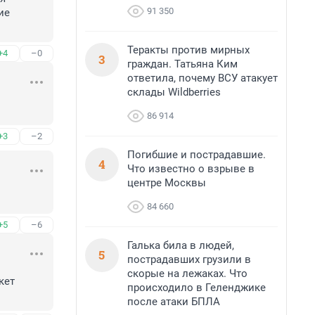
91 350
е 
Теракты против мирных
+4
–0
3
граждан. Татьяна Ким
ответила, почему ВСУ атакует
склады Wildberries
86 914
+3
–2
Погибшие и пострадавшие.
4
Что известно о взрыве в
центре Москвы
84 660
+5
–6
Галька била в людей,
5
пострадавших грузили в
скорые на лежаках. Что
ет 
происходило в Геленджике
после атаки БПЛА