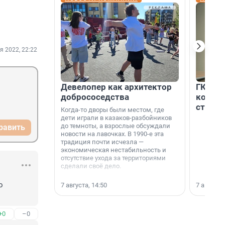
я 2022, 22:22
Девелопер как архитектор
ГК «Ед
добрососедства
коллег
строит
Когда-то дворы были местом, где
дети играли в казаков-разбойников
до темноты, а взрослые обсуждали
равить
новости на лавочках. В 1990-е эта
традиция почти исчезла —
экономическая нестабильность и
отсутствие ухода за территориями
сделали своё дело.
 
7 августа, 14:50
7 августа,
+0
–0