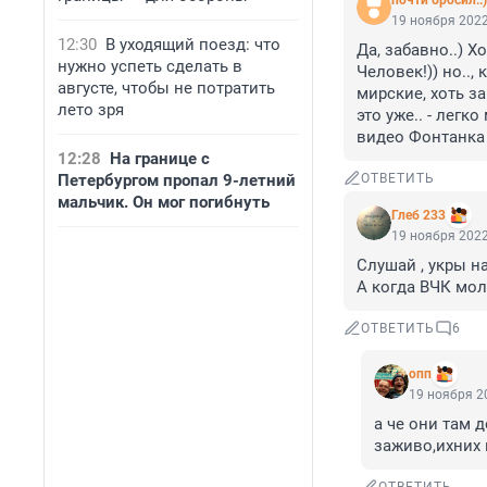
почти бросил..)
19 ноября 2022
12:30
В уходящий поезд: что
Да, забавно..) Х
нужно успеть сделать в
Человек!)) но..,
августе, чтобы не потратить
мирские, хоть за
лето зря
это уже.. - легк
видео Фонтанка и
12:28
На границе с
Петербургом пропал 9-летний
ОТВЕТИТЬ
мальчик. Он мог погибнуть
Глеб 233
19 ноября 2022
Слушай , укры н
А когда ВЧК мол
ОТВЕТИТЬ
6
опп
19 ноября 20
а че они там 
заживо,ихних