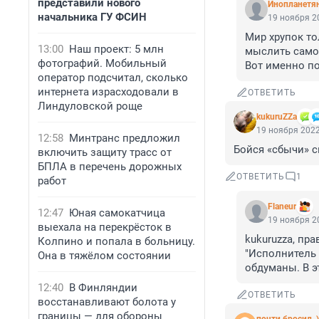
представили нового
Инопланетя
начальника ГУ ФСИН
19 ноября 20
Мир хрупок то
13:00
Наш проект: 5 млн
мыслить само
фотографий. Мобильный
Вот именно по
оператор подсчитал, сколько
интернета израсходовали в
ОТВЕТИТЬ
Линдуловской роще
kukuruZZa
19 ноября 2022
12:58
Минтранс предложил
Бойся «сбычи» с
включить защиту трасс от
БПЛА в перечень дорожных
ОТВЕТИТЬ
1
работ
Flaneur
12:47
Юная самокатчица
19 ноября 20
выехала на перекрёсток в
kukuruzza, пр
Колпино и попала в больницу.
"Исполнитель 
Она в тяжёлом состоянии
обдуманы. В э
12:40
В Финляндии
ОТВЕТИТЬ
восстанавливают болота у
границы — для обороны