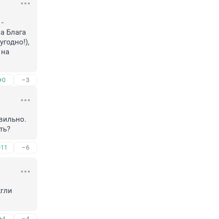
 
а Блага 
годно!), 
на 
+0
–3
вильно. 
ть?
+11
–6
гли 
+4
–4