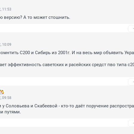
, 11:53
ю версию? А то может стошнить.
, 10:09
омнтить С200 и Сибирь из 2001г. И на весь мир объявить Укра
ет эффективность саветских и расейских средст пво типа с200
, 09:58
 у Соловьева и Скабеевой - кто-то даёт поручение распростран
и путями.