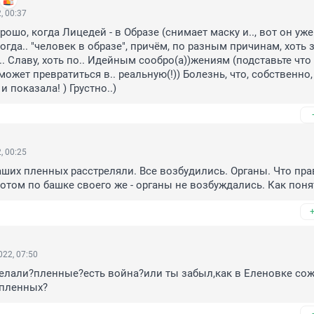
, 00:37
орошо, когда Лицедей - в Образе (снимает маску и.., вот он уже -
 когда.. "человек в образе", причём, по разным причинам, хоть з
.. Славу, хоть по.. Идейным сообро(а))жениям (подставьте что у
о может превратиться в.. реальную(!)) Болезнь, что, собственно, 
 показала! ) Грустно..)
, 00:25
аших пленных расстреляли. Все возбудились. Органы. Что пра
отом по башке своего же - органы не возбуждались. Как поня
22, 07:50
делали?пленные?есть война?или ты забыл,как в Еленовке сож
 пленных?