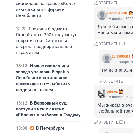
скопилась на трассе «Кола»
ОТВЕТИТЬ
из-за аварии с фурой в
Guddd-Head
Ленобласти
19 ноября 2022
Лучше бы смотре
13:23
Расходы бюджета
Наши мы и сам
Петербурга в 2027 году могут
сократиться. Смольный
ОТВЕТИТЬ
1
очертил предварительные
параметры
274580688
19 ноября 20
13:18
Новые владельцы
ну, не знаю...
завода упаковки Elopak в
Ленобласти остановили
ОТВЕТИТЬ
производство — работать
негде и не на чем
piterez
19 ноября 2022
13:12
В Верховный суд
Мы живём в очен
поступил иск о снятии
глобальной траге
«Яблока» с выборов в Госдуму
ОТВЕТИТЬ
1
13:08
В Петербурге