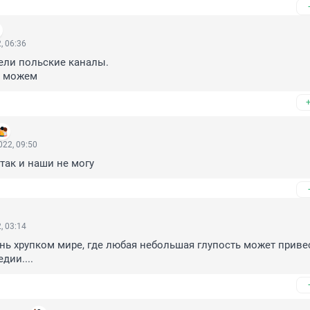
, 06:36
ли польские каналы.

и можем
22, 09:50
я так и наши не могу
, 03:14
ь хрупком мире, где любая небольшая глупость может привес
дии....