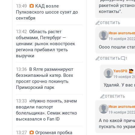
ракетной устано
13:49
КАД возле
контакты".
Пулковского шоссе сузят до
сентября
ОТВЕТИТЬ
13:42
Область растет
Иван анатолье
объемами, Петербург —
19 ноября 2022
ценами: рынок новостроек
Оооо пошли стат
региона прибавил треть
выручки
ОТВЕТИТЬ
1
13:36
В Ялте разминируют
YaroSPB
безэкипажный катер. Всех
19 ноября 20
просят срочно покинуть
Удаляй. У вас
Приморский парк
ОТВЕТИТЬ
13:33
«Нужно понять, зачем
вводили паспорт
Иван анатолье
болельщика». Семак жестко
19 ноября 2022
высказался о Fan ID
А по какой прич
пускать по украи
13:27
Огромная пробка