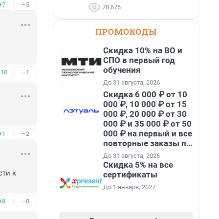
+7
–5
78 676
ПРОМОКОДЫ
Скидка 10% на ВО и
СПО в первый год
обучения
+10
–1
До 31 августа, 2026
Скидка 6 000 ₽ от 10
000 ₽, 10 000 ₽ от 15
000 ₽, 20 000 ₽ от 30
000 ₽ и 35 000 ₽ от 50
000 ₽ на первый и все
+1
–2
повторные заказы по
промокоду НАБЕРИ
До 31 августа, 2026
Скидка 5% на все
ти к 
сертификаты
До 1 января, 2027
+8
–0