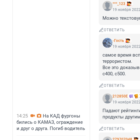
***_123
19 ноября 2022
Можно текстову
ОТВЕТИТЬ
-Гость
19 ноября 2022
самое время всп
террористом.

Все это доказыва
с400, с500.
ОТВЕТИТЬ
212850Е
19 ноября 2022
Падают рейтинги
14:25
На КАД фургоны
продукты другим
бились о КАМАЗ, ограждение
и друг о друга. Погиб водитель
ОТВЕТИТЬ
279707048