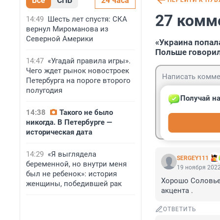
Все
СПБ
24 часа
ПЕРЕЙТИ К ПУ
27 комм
14:49
Шесть лет спустя: СКА
вернул Мироманова из
Северной Америки
«Украина попала
Польше говорил
14:47
«Угадай правила игры».
Чего ждет рынок новостроек
Петербурга на пороге второго
полугодия
Получай на
14:38
Такого не было
Гость
никогда. В Петербурге —
Войти
историческая дата
14:29
«Я выглядела
SERGEY111
беременной, но внутри меня
19 ноября 2022
был не ребенок»: история
Хорошо Соловьев
женщины, победившей рак
акцента .
ОТВЕТИТЬ