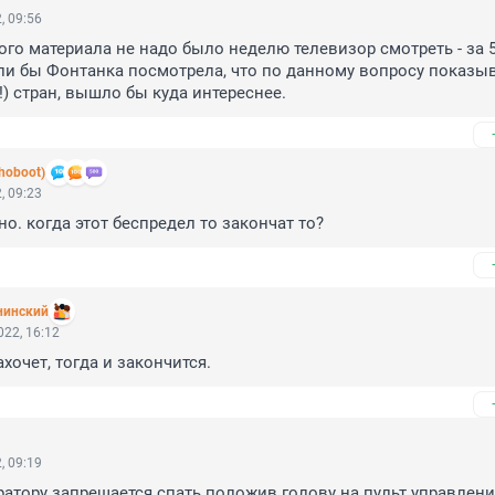
, 09:56
ого материала не надо было неделю телевизор смотреть - за 5
сли бы Фонтанка посмотрела, что по данному вопросу показыв
!) стран, вышло бы куда интереснее.
hoboot)
, 09:23
но. когда этот беспредел то закончат то?
нинский
22, 16:12
хочет, тогда и закончится.
, 09:19
атору запрещается спать положив голову на пульт управлени