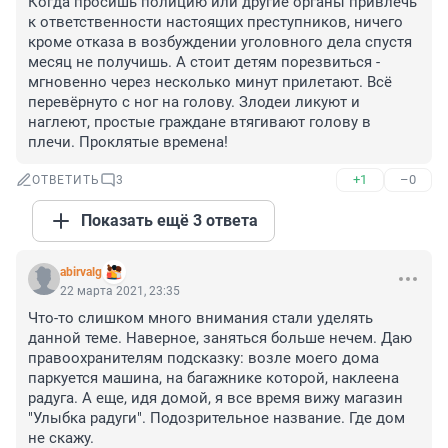
Когда просишь полицию или другие органы привлечь 
к ответственности настоящих преступников, ничего 
кроме отказа в возбуждении уголовного дела спустя 
месяц не получишь. А стоит детям порезвиться - 
мгновенно через несколько минут прилетают. Всё 
перевёрнуто с ног на голову. Злодеи ликуют и 
наглеют, простые граждане втягивают голову в 
плечи. Проклятые времена!
+1
–0
ОТВЕТИТЬ
3
Показать ещё 3 ответа
abirvalg
22 марта 2021, 23:35
Что-то слишком много внимания стали уделять 
данной теме. Наверное, заняться больше нечем. Даю 
правоохранителям подсказку: возле моего дома 
паркуется машина, на багажнике которой, наклеена 
радуга. А еще, идя домой, я все время вижу магазин 
"Улыбка радуги". Подозрительное название. Где дом 
не скажу.