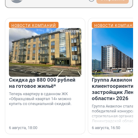
НОВОСТИ КОМПАНИЙ
НОВОСТИ КОМПАНИ
Скидка до 880 000 рублей
Группа Аквилон 
на готовое жильё*
клиентоориентир
застройщик Лени
Теперь квартиру в сданном ЖК
области» 2026
«Образцовый квартал 14» можно
купить со специальной скидкой.
Группа Аквилон стала 
победителей конкурса 
строительная организа
Ленинградской области 
номинации «Самый
6 августа, 18:00
6 августа, 16:50
клиентоориентированн
застройщик Ленинград