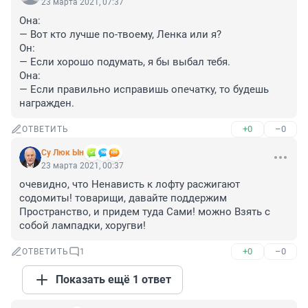
23 марта 2021, 07:37
Она: 

— Вот кто лучше по-твоему, Ленка или я? 

Он: 

— Если хорошо подумать, я бы выбал тебя. 

Она: 

— Если правильно исправишь опечатку, то будешь 
награжден.
+0
–0
ОТВЕТИТЬ
Су Люк Ын
23 марта 2021, 00:37
очевидно, что Ненависть к лофту расжигают 
содомиты! товарищи, давайте поддержим 
Пространство, и придем туда Сами! можно Взять с 
собой лампадки, хоругви!
+0
–0
ОТВЕТИТЬ
1
Показать ещё 1 ответ