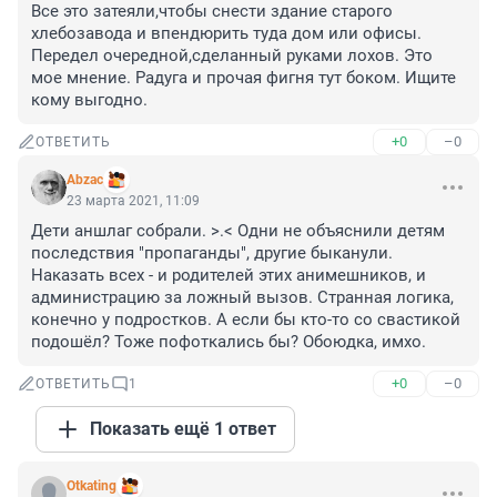
Все это затеяли,чтобы снести здание старого 
хлебозавода и впендюрить туда дом или офисы. 
Передел очередной,сделанный руками лохов. Это 
мое мнение. Радуга и прочая фигня тут боком. Ищите 
кому выгодно.
+0
–0
ОТВЕТИТЬ
Abzac
23 марта 2021, 11:09
Дети аншлаг собрали. >.< Одни не объяснили детям 
последствия "пропаганды", другие быканули. 
Наказать всех - и родителей этих анимешников, и 
администрацию за ложный вызов. Странная логика, 
конечно у подростков. А если бы кто-то со свастикой 
подошёл? Тоже пофоткались бы? Обоюдка, имхо.
+0
–0
ОТВЕТИТЬ
1
Показать ещё 1 ответ
Otkating