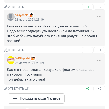
+1
–0
ОТВЕТИТЬ
daisychain
22 марта 2021, 23:19
Рыженький депутат Виталик уже возбудился? 

Надо всех подвергнуть насильной дальтонизации, 
чтоб избежать пагубного влияния радуги на органы 
зрения!
+0
–1
ОТВЕТИТЬ
OldObyvatel
22 марта 2021, 23:09
Как я и предполагал девушка с флагом оказалась 
майором Прониным.

Три дебила - это сила!
+0
–0
ОТВЕТИТЬ
1
Показать ещё 1 ответ