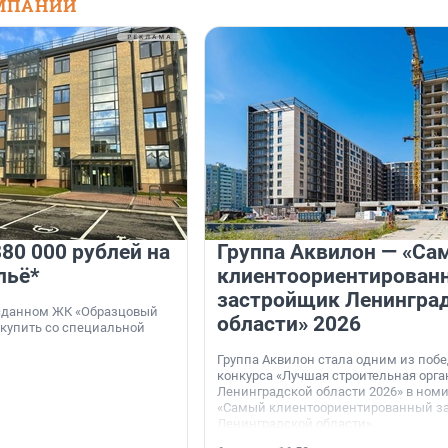
МПАНИЙ
80 000 рублей на
Группа Аквилон — «Са
льё*
клиентоориентирован
застройщик Ленингра
 сданном ЖК «Образцовый
области» 2026
 купить со специальной
Группа Аквилон стала одним из поб
конкурса «Лучшая строительная орг
Ленинградской области 2026» в ном
«Самый клиентоориентированный з
Ленинградской области».