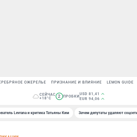
ЕРЕБРЯНОЕ ОЖЕРЕЛЬЕ
ПРИЗНАНИЕ И ВЛИЯНИЕ
LEMON GUIDE
USD 81,41
СЕЙЧАС
2
ПРОБКИ
+18°C
EUR 94,06
ователь Levrana и критика Татьяны Ким
Зачем депутаты удаляют соцсет