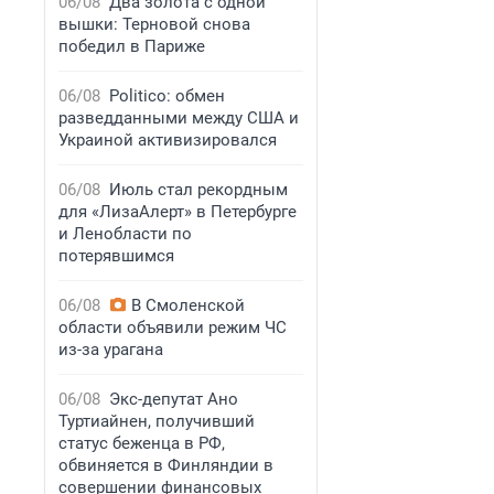
06/08
Два золота с одной
вышки: Терновой снова
победил в Париже
06/08
Politico: обмен
разведданными между США и
Украиной активизировался
06/08
Июль стал рекордным
для «ЛизаАлерт» в Петербурге
и Ленобласти по
потерявшимся
06/08
В Смоленской
области объявили режим ЧС
из-за урагана
06/08
Экс-депутат Ано
Туртиайнен, получивший
статус беженца в РФ,
обвиняется в Финляндии в
совершении финансовых