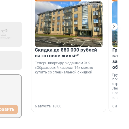
Скидка до 880 000 рублей
Группа
на готовое жильё*
клиен
застро
Теперь квартиру в сданном ЖК
област
«Образцовый квартал 14» можно
купить со специальной скидкой.
Группа А
победите
строител
Ленингра
номинац
клиенто
застройщ
6 августа, 18:00
6 августа,
области»
равить