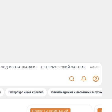
ЗСД ФОНТАНКА ФЕСТ
ПЕТЕРБУРГСКИЙ ЗАВТРАК
АФИША PLUS
и
Петербург ищет креатив
Олимпиадники и льготники в вузах СПб
НОВОСТИ КОМПАНИЙ
НОВОС