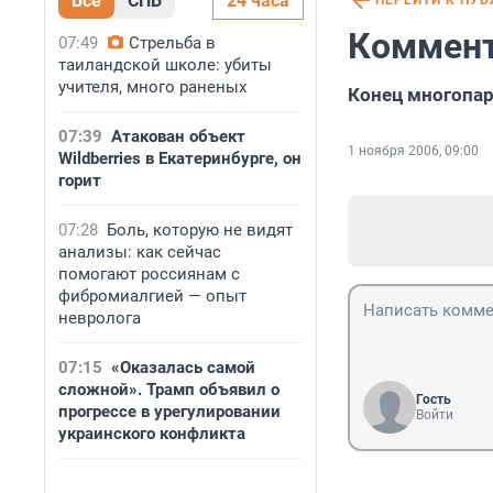
Все
СПБ
24 часа
ПЕРЕЙТИ К ПУ
Коммент
07:49
Стрельба в
таиландской школе: убиты
учителя, много раненых
Конец многопар
07:39
Атакован объект
1 ноября 2006, 09:00
Wildberries в Екатеринбурге, он
горит
07:28
Боль, которую не видят
анализы: как сейчас
помогают россиянам с
фибромиалгией — опыт
невролога
07:15
«Оказалась самой
сложной». Трамп объявил о
Гость
прогрессе в урегулировании
Войти
украинского конфликта